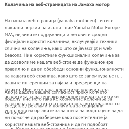
Колачиња на веб-страницата на Јамаха мотор
class victory at the 2017 EnduroGP of Italy.
На нашата веб-страница (yamaha-motor.eu) - и сите
локални верзии на истата - ние Yamaha Motor Europe
N.V., нејзините подружници и неговите сродни
Based on Yamaha's WRF production bikes, the new
филијали користат колачиња, вклучувајќи техники
WR450F EnduroGP & WR250F EnduroGP come with a
слични на колачиња, како што се javascript и web
range of exclusive features as standard, and are aimed at
beacons. Ние користиме функционални колачиња за
closed circuit enduro riders who are looking for added
да дозволиме нашата веб-страна да функционира
performance, style and exclusivity.
правилно и да ви обезбеди основни функционалности
на нашата веб-страница, како што се запомнување на
вашите ингеренции за најава и преференци на
јазикот. Ние, исто така, користиме колачиња за
Ако ја дадете вашата согласност преку копчето
аналитика за да генерираме кориснички статистики
подолу, ние исто така ќе користиме колачиња за
на основа за заштита на приватноста во согласност со
следење / реклами и колачиња за социјални
CORPORATE
упатствата на органите за заштита на податоците за да
медиуми:
ни помогне да разбереме како посетителите ја
користат нашата веб-страница и да ги подобрат
FOR BUSINESS
Колачиња за следење / реклами за да ви