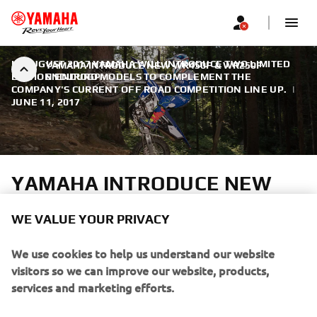
IN AUGUST 2017 YAMAHA WILL INTRODUCE TWO LIMITED
YAMAHA INTRODUCE NEW WR450F & WR250F
EDITION ENDURO MODELS TO COMPLEMENT THE
ENDUROGP
COMPANY'S CURRENT OFF ROAD COMPETITION LINE UP.
|
JUNE 11, 2017
YAMAHA INTRODUCE NEW
WR450F & WR250F
WE VALUE YOUR PRIVACY
ENDUROGP
We use cookies to help us understand our website
These specially developed enduro race bikes are inspired
visitors so we can improve our website, products,
by the Outsiders Yamaha Official Enduro Team factory
services and marketing efforts.
machine that took Loïc Larrieu to 3rd overall in the 2016
E2 World Enduro Championship, and secured an EnduroGP