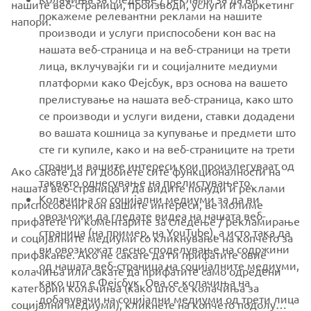
нашите веб-страници, производи, услуги и маркетинг
покажеме релевантни реклами на нашите
напори.
MORE YAMAHA
производи и услуги приспособени кон вас на
нашата веб-страница и на веб-страници на трети
лица, вклучувајќи ги и социјалните медиуми
SUPPORT
платформи како Фејсбук, врз основа на вашето
прелистување на нашата веб-страница, како што
се производи и услуги видени, ставки додадени
NEWSLETTER
во вашата кошница за купување и предмети што
Be the first one to learn about latest deals, special events, new
сте ги купиле, како и на веб-страниците на трети
releases and much more
страни и вашите интереси кои произлегуваат од
Ако сакате да ги добиете сите функционалности на
таквото однесување на прелистувањето.
нашата веб-страница и да видите понуди и реклами
Колачиња со социјални медиуми за да ви
приспособени кон вашите интереси, ве молиме
овозможи да гледате видеа на нашата веб-
прифатете ги коментарите за следење / рекламирање
SUBSCRIBE
страница (на пример, на YouTube), а исто така да
и социјалните медиуми со кликнување на копчето за
ви овозможат лесно споделување на содржини
прифаќање. Ако не сакате да ги прифатите овие
од нашата веб-страница на социјалните медиуми,
Read our Privacy Policy to learn how we process your personal
колачиња или сакате да прифатите само одредени
како што е Фејсбук. Ова се колачиња на
data:
Privacy policy
категории колачиња (како што се колачиња за
добавувачи на социјални медиуми од трети лица
социјални медиуми), кликнете на копчето подолу