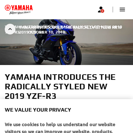
YAMAHA INTRODUCES THE RADICALLY STYLED NEW 2019
YAMAHA INTRODUCES THE RADICALLY STYLED NEW
YZF-R3.
2019 YZF-R3
|
OCTOBER 10, 2018
YAMAHA INTRODUCES THE
RADICALLY STYLED NEW
2019 YZF-R3
For 2019, Yamaha introduces the new YZF-R3 that
WE VALUE YOUR PRIVACY
features a drastic YZR-M1 inspired look together with a
range of new performance-enhancing technology and
We use cookies to help us understand our website
refined ergonomics. Powered by a 321cc twin-cylinder
visitors so we can improve our website, products,