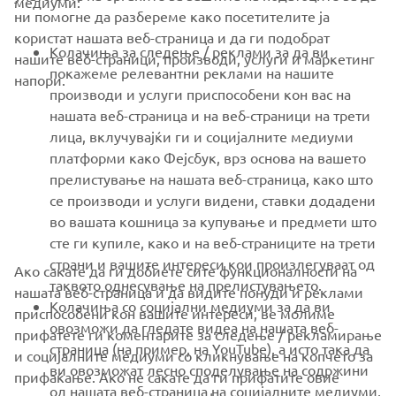
медиуми:
ни помогне да разбереме како посетителите ја
користат нашата веб-страница и да ги подобрат
FOR BUSINESS
Колачиња за следење / реклами за да ви
нашите веб-страници, производи, услуги и маркетинг
покажеме релевантни реклами на нашите
напори.
MORE YAMAHA
производи и услуги приспособени кон вас на
нашата веб-страница и на веб-страници на трети
лица, вклучувајќи ги и социјалните медиуми
SUPPORT
платформи како Фејсбук, врз основа на вашето
прелистување на нашата веб-страница, како што
се производи и услуги видени, ставки додадени
NEWSLETTER
во вашата кошница за купување и предмети што
Be the first one to learn about latest deals, special events, new
сте ги купиле, како и на веб-страниците на трети
releases and much more
страни и вашите интереси кои произлегуваат од
Ако сакате да ги добиете сите функционалности на
таквото однесување на прелистувањето.
нашата веб-страница и да видите понуди и реклами
Колачиња со социјални медиуми за да ви
приспособени кон вашите интереси, ве молиме
овозможи да гледате видеа на нашата веб-
прифатете ги коментарите за следење / рекламирање
SUBSCRIBE
страница (на пример, на YouTube), а исто така да
и социјалните медиуми со кликнување на копчето за
ви овозможат лесно споделување на содржини
прифаќање. Ако не сакате да ги прифатите овие
од нашата веб-страница на социјалните медиуми,
Read our Privacy Policy to learn how we process your personal