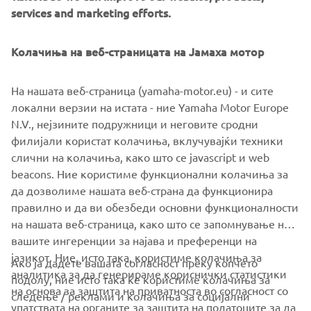
engine that delivers excellent power for navigating cross-
services and marketing efforts.
town traffic, carving twisty roads, or participating in a
track day, the new 2019 YZF-R3 is a user-friendly
Колачиња на веб-страницата на Јамаха мотор
lightweight supersport featuring Yamaha's race-inspired
R-series styling. With its accessible seat height and
На нашата веб-страница (yamaha-motor.eu) - и сите
ergonomic riding position, the new YZF-R3 is the perfect
локални верзии на истата - ние Yamaha Motor Europe
bike for first-time riders or experienced sport bike pilots
N.V., нејзините подружници и неговите сродни
who prefer a compact, nimble and agile machine.
филијали користат колачиња, вклучувајќи техники
слични на колачиња, како што се javascript и web
beacons. Ние користиме функционални колачиња за
да дозволиме нашата веб-страна да функционира
SEE 2019 YZF-R3
правилно и да ви обезбеди основни функционалности
на нашата веб-страница, како што се запомнување на
вашите ингеренции за најава и преференци на
јазикот. Ние, исто така, користиме колачиња за
Ако ја дадете вашата согласност преку копчето
аналитика за да генерираме кориснички статистики
подолу, ние исто така ќе користиме колачиња за
на основа за заштита на приватноста во согласност со
следење / реклами и колачиња за социјални
CORPORATE
упатствата на органите за заштита на податоците за да