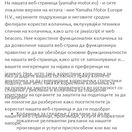
На нашата веб-страница (yamaha-motor.eu) - и сите
локални верзии на истата - ние Yamaha Motor Europe
N.V., нејзините подружници и неговите сродни
филијали користат колачиња, вклучувајќи техники
SuperJet
Last but not least, the unique and legendary
слични на колачиња, како што се javascript и web
stand-up machine, is exclusively for competition use, and
beacons. Ние користиме функционални колачиња за
is as much in demand as ever will come in the same color
да дозволиме нашата веб-страна да функционира
as last year edition.
правилно и да ви обезбеди основни функционалности
на нашата веб-страница, како што се запомнување на
вашите ингеренции за најава и преференци на
јазикот. Ние, исто така, користиме колачиња за
Ако ја дадете вашата согласност преку копчето
аналитика за да генерираме кориснички статистики
подолу, ние исто така ќе користиме колачиња за
на основа за заштита на приватноста во согласност со
следење / реклами и колачиња за социјални
CORPORATE
упатствата на органите за заштита на податоците за да
медиуми:
ни помогне да разбереме како посетителите ја
користат нашата веб-страница и да ги подобрат
FOR BUSINESS
Колачиња за следење / реклами за да ви
нашите веб-страници, производи, услуги и маркетинг
покажеме релевантни реклами на нашите
напори.
MORE YAMAHA
производи и услуги приспособени кон вас на