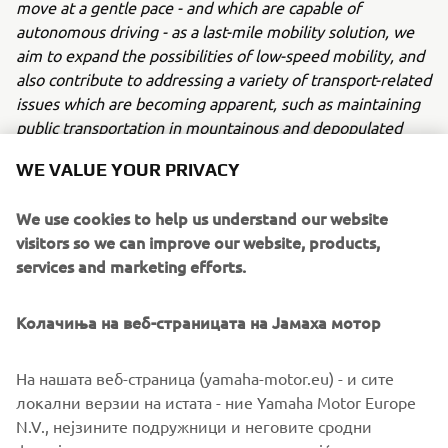
move at a gentle pace - and which are capable of
autonomous driving - as a last-mile mobility solution, we
aim to expand the possibilities of low-speed mobility, and
also contribute to addressing a variety of transport-related
issues which are becoming apparent, such as maintaining
public transportation in mountainous and depopulated
regions and the advancing aging of drivers.”
WE VALUE YOUR PRIVACY
OVERVIEW OF TRIAL
We use cookies to help us understand our website
Trial period:
Two years from July 2019
visitors so we can improve our website, products,
Trial location:
Around Mikuriya Station (planned for
services and marketing efforts.
opening) Iwata city, Shizuoka, Japan
Distance to be traveled:
Maximum of 4.2 km
Колачиња на веб-страницата на Јамаха мотор
Trial vehicles:
Electric small and low speed PPMs (Public
Personal Mobility) - public road specification land cars
Trial objectives:
На нашата веб-страница (yamaha-motor.eu) - и сите
локални верзии на истата - ние Yamaha Motor Europe
1. Functional evaluation of and ascertaining issues with
N.V., нејзините подружници и неговите сродни
autonomous driving systems