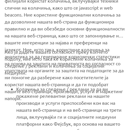
филијали користат колачиња, вклучувајќи техники
2. Study of the driving
слични на колачиња, како што се javascript и web
environment working toward rollout of low-speed
beacons. Ние користиме функционални колачиња за
autonomous driving vehicles
да дозволиме нашата веб-страна да функционира
правилно и да ви обезбеди основни функционалности
на нашата веб-страница, како што се запомнување на
вашите ингеренции за најава и преференци на
јазикот. Ние, исто така, користиме колачиња за
Ако ја дадете вашата согласност преку копчето
аналитика за да генерираме кориснички статистики
подолу, ние исто така ќе користиме колачиња за
на основа за заштита на приватноста во согласност со
следење / реклами и колачиња за социјални
CORPORATE
упатствата на органите за заштита на податоците за да
медиуми:
ни помогне да разбереме како посетителите ја
користат нашата веб-страница и да ги подобрат
FOR BUSINESS
Колачиња за следење / реклами за да ви
нашите веб-страници, производи, услуги и маркетинг
покажеме релевантни реклами на нашите
напори.
MORE YAMAHA
производи и услуги приспособени кон вас на
нашата веб-страница и на веб-страници на трети
лица, вклучувајќи ги и социјалните медиуми
SUPPORT
платформи како Фејсбук, врз основа на вашето