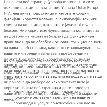
На нашата веб-страница (yamaha-motor.eu) - и сите
Red Dot Award for its products for the last eight
локални верзии на истата - ние Yamaha Motor Europe
consecutive years from 2012, and on this occasion, it has
N.V., нејзините подружници и неговите сродни
also achieved the fourth Yamaha Motor product to be
филијали користат колачиња, вклучувајќи техники
selected as the “Best of the Best”. In addition, this
слични на колачиња, како што се javascript и web
achievement marks the second design award received by
beacons. Ние користиме функционални колачиња за
the NIKEN following on from the GOOD DESIGN AWARD
да дозволиме нашата веб-страна да функционира
2018.
правилно и да ви обезбеди основни функционалности
на нашата веб-страница, како што се запомнување на
вашите ингеренции за најава и преференци на
јазикот. Ние, исто така, користиме колачиња за
Ако ја дадете вашата согласност преку копчето
аналитика за да генерираме кориснички статистики
подолу, ние исто така ќе користиме колачиња за
на основа за заштита на приватноста во согласност со
следење / реклами и колачиња за социјални
CORPORATE
упатствата на органите за заштита на податоците за да
медиуми:
ни помогне да разбереме како посетителите ја
користат нашата веб-страница и да ги подобрат
FOR BUSINESS
Колачиња за следење / реклами за да ви
нашите веб-страници, производи, услуги и маркетинг
покажеме релевантни реклами на нашите
напори.
MORE YAMAHA
производи и услуги приспособени кон вас на