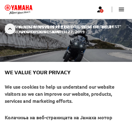
YAMAHA NIKEN WINS 2019 RED DOT “BEST OF THE BEST”
NIKEN WINS 2019 RED DOT “BEST OF THE BEST”
AWARD FOR DESIGN
AWARD FOR DESIGN
|
MARCH 27, 2019
WE VALUE YOUR PRIVACY
NIKEN WINS 2019 RED DOT
“BEST OF THE BEST” AWARD
We use cookies to help us understand our website
FOR DESIGN
visitors so we can improve our website, products,
services and marketing efforts.
Yamaha Motor Co. announced that its flagship Leaning
Multi-Wheel NIKEN has been chosen as the “Best of the
Колачиња на веб-страницата на Јамаха мотор
Best” in the globally-renowned Red Dot Award: Product
Design 2019 competition. The Company has received the