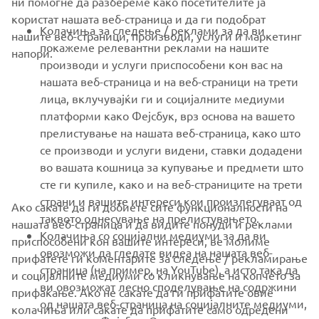
ни помогне да разбереме како посетителите ја
користат нашата веб-страница и да ги подобрат
FOR BUSINESS
Колачиња за следење / реклами за да ви
нашите веб-страници, производи, услуги и маркетинг
покажеме релевантни реклами на нашите
напори.
MORE YAMAHA
производи и услуги приспособени кон вас на
нашата веб-страница и на веб-страници на трети
лица, вклучувајќи ги и социјалните медиуми
SUPPORT
платформи како Фејсбук, врз основа на вашето
прелистување на нашата веб-страница, како што
се производи и услуги видени, ставки додадени
NEWSLETTER
во вашата кошница за купување и предмети што
Be the first one to learn about latest deals, special events, new
сте ги купиле, како и на веб-страниците на трети
releases and much more
страни и вашите интереси кои произлегуваат од
Ако сакате да ги добиете сите функционалности на
таквото однесување на прелистувањето.
нашата веб-страница и да видите понуди и реклами
Колачиња со социјални медиуми за да ви
приспособени кон вашите интереси, ве молиме
овозможи да гледате видеа на нашата веб-
прифатете ги коментарите за следење / рекламирање
SUBSCRIBE
страница (на пример, на YouTube), а исто така да
и социјалните медиуми со кликнување на копчето за
ви овозможат лесно споделување на содржини
прифаќање. Ако не сакате да ги прифатите овие
од нашата веб-страница на социјалните медиуми,
Read our Privacy Policy to learn how we process your personal
колачиња или сакате да прифатите само одредени