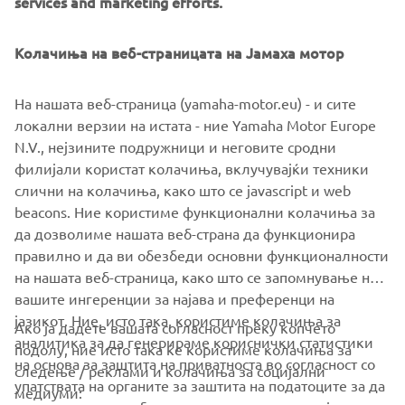
services and marketing efforts.
for 2020 the exclusive new Yamaha Ténéré 700 Rally
Edition comes with heritage rally colours and an even
higher standard specification.
Колачиња на веб-страницата на Јамаха мотор
На нашата веб-страница (yamaha-motor.eu) - и сите
локални верзии на истата - ние Yamaha Motor Europe
N.V., нејзините подружници и неговите сродни
.
филијали користат колачиња, вклучувајќи техники
слични на колачиња, како што се javascript и web
beacons. Ние користиме функционални колачиња за
да дозволиме нашата веб-страна да функционира
DISCOVER THE NEW TÉNÉRÉ 700 RALLY EDITION
правилно и да ви обезбеди основни функционалности
на нашата веб-страница, како што се запомнување на
вашите ингеренции за најава и преференци на
јазикот. Ние, исто така, користиме колачиња за
Ако ја дадете вашата согласност преку копчето
аналитика за да генерираме кориснички статистики
подолу, ние исто така ќе користиме колачиња за
на основа за заштита на приватноста во согласност со
следење / реклами и колачиња за социјални
CORPORATE
упатствата на органите за заштита на податоците за да
медиуми: