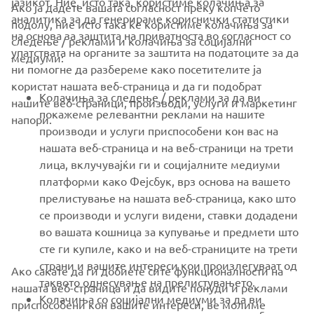
јазикот. Ние, исто така, користиме колачиња за
Ако ја дадете вашата согласност преку копчето
аналитика за да генерираме кориснички статистики
подолу, ние исто така ќе користиме колачиња за
на основа за заштита на приватноста во согласност со
следење / реклами и колачиња за социјални
CORPORATE
упатствата на органите за заштита на податоците за да
медиуми:
ни помогне да разбереме како посетителите ја
користат нашата веб-страница и да ги подобрат
FOR BUSINESS
Колачиња за следење / реклами за да ви
нашите веб-страници, производи, услуги и маркетинг
покажеме релевантни реклами на нашите
напори.
MORE YAMAHA
производи и услуги приспособени кон вас на
нашата веб-страница и на веб-страници на трети
лица, вклучувајќи ги и социјалните медиуми
SUPPORT
платформи како Фејсбук, врз основа на вашето
прелистување на нашата веб-страница, како што
се производи и услуги видени, ставки додадени
NEWSLETTER
во вашата кошница за купување и предмети што
Be the first one to learn about latest deals, special events, new
сте ги купиле, како и на веб-страниците на трети
releases and much more
страни и вашите интереси кои произлегуваат од
Ако сакате да ги добиете сите функционалности на
таквото однесување на прелистувањето.
нашата веб-страница и да видите понуди и реклами
Колачиња со социјални медиуми за да ви
приспособени кон вашите интереси, ве молиме