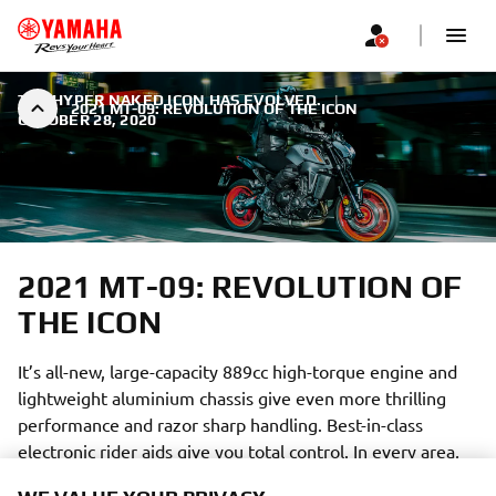
THE HYPER NAKED ICON HAS EVOLVED.
|
2021 MT-09: REVOLUTION OF THE ICON
OCTOBER 28, 2020
2021 MT-09: REVOLUTION OF
THE ICON
It’s all-new, large-capacity 889cc high-torque engine and
lightweight aluminium chassis give even more thrilling
performance and razor sharp handling. Best-in-class
electronic rider aids give you total control. In every area,
this dynamic new motorcycle is the purest expression of