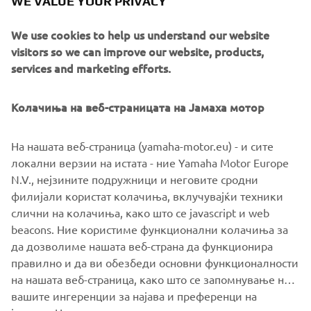
WE VALUE YOUR PRIVACY
the core values that make the MT range Yamaha’s most
successful segment, and one of the most successful
We use cookies to help us understand our website
product line-ups in the European market.
visitors so we can improve our website, products,
services and marketing efforts.
Колачиња на веб-страницата на Јамаха мотор
For 2021 the MT-09 is completely redesigned. And the
radical next generation design and premium finish say it
На нашата веб-страница (yamaha-motor.eu) - и сите
all.
локални верзии на истата - ние Yamaha Motor Europe
N.V., нејзините подружници и неговите сродни
New MT-09: Always moving forward.
филијали користат колачиња, вклучувајќи техники
слични на колачиња, како што се javascript и web
beacons. Ние користиме функционални колачиња за
да дозволиме нашата веб-страна да функционира
DISCOVER THE NEW MT-09
правилно и да ви обезбеди основни функционалности
на нашата веб-страница, како што се запомнување на
вашите ингеренции за најава и преференци на