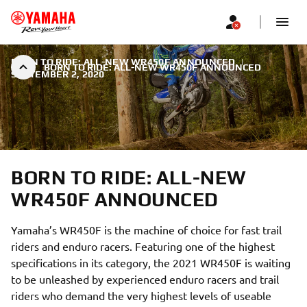
BORN TO RIDE: ALL-NEW WR450F ANNOUNCED
|
BORN TO RIDE: ALL-NEW WR450F ANNOUNCED
SEPTEMBER 2, 2020
BORN TO RIDE: ALL-NEW
WR450F ANNOUNCED
Yamaha’s WR450F is the machine of choice for fast trail
riders and enduro racers. Featuring one of the highest
specifications in its category, the 2021 WR450F is waiting
to be unleashed by experienced enduro racers and trail
riders who demand the very highest levels of useable