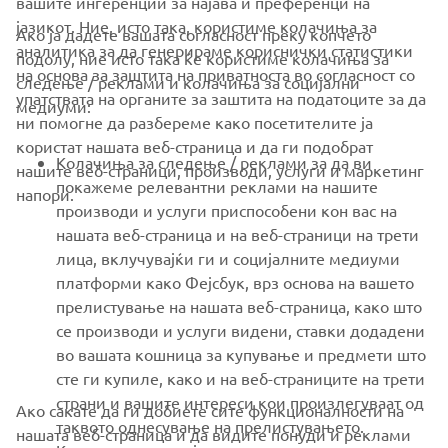
вашите ингеренции за најава и преференци на
јазикот. Ние, исто така, користиме колачиња за
Ако ја дадете вашата согласност преку копчето
аналитика за да генерираме кориснички статистики
подолу, ние исто така ќе користиме колачиња за
на основа за заштита на приватноста во согласност со
следење / реклами и колачиња за социјални
CORPORATE
упатствата на органите за заштита на податоците за да
медиуми:
ни помогне да разбереме како посетителите ја
користат нашата веб-страница и да ги подобрат
FOR BUSINESS
Колачиња за следење / реклами за да ви
нашите веб-страници, производи, услуги и маркетинг
покажеме релевантни реклами на нашите
напори.
MORE YAMAHA
производи и услуги приспособени кон вас на
нашата веб-страница и на веб-страници на трети
лица, вклучувајќи ги и социјалните медиуми
SUPPORT
платформи како Фејсбук, врз основа на вашето
прелистување на нашата веб-страница, како што
се производи и услуги видени, ставки додадени
NEWSLETTER
во вашата кошница за купување и предмети што
Be the first one to learn about latest deals, special events, new
сте ги купиле, како и на веб-страниците на трети
releases and much more
страни и вашите интереси кои произлегуваат од
Ако сакате да ги добиете сите функционалности на
таквото однесување на прелистувањето.
нашата веб-страница и да видите понуди и реклами