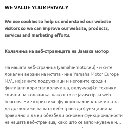
The intake/exhaust valve angles and intake port design
WE VALUE YOUR PRIVACY
are changed and a new piston with a small recess is
specified to create a more concave combustion chamber
We use cookies to help us understand our website
for increased power. This new high-efficiency head with
visitors so we can improve our website, products,
its long and straight inlet, produces a fine balance of
services and marketing efforts.
power with exceptional controllability.
The combination of lower weight and reduced dimensions
Колачиња на веб-страницата на Јамаха мотор
helps to achieve enhanced mass centralisation, and this
contributes enormously towards a lighter feeling and
На нашата веб-страница (yamaha-motor.eu) - и сите
increased agility when cornering – making the 2021
локални верзии на истата - ние Yamaha Motor Europe
WR450F one of the easiest-handling large-capacity enduro
N.V., нејзините подружници и неговите сродни
models.
филијали користат колачиња, вклучувајќи техники
слични на колачиња, како што се javascript и web
beacons. Ние користиме функционални колачиња за
да дозволиме нашата веб-страна да функционира
DISCOVER THE NEW WR450F IN DETAILS
правилно и да ви обезбеди основни функционалности
на нашата веб-страница, како што се запомнување на