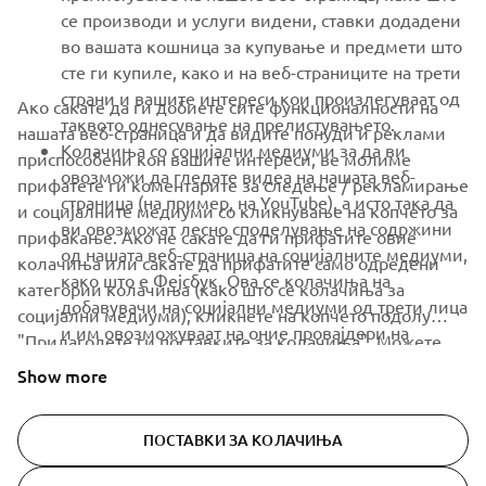
се производи и услуги видени, ставки додадени
NEWSLETTER
во вашата кошница за купување и предмети што
Be the first one to learn about latest deals, special events, new
сте ги купиле, како и на веб-страниците на трети
releases and much more
страни и вашите интереси кои произлегуваат од
Ако сакате да ги добиете сите функционалности на
таквото однесување на прелистувањето.
нашата веб-страница и да видите понуди и реклами
Колачиња со социјални медиуми за да ви
приспособени кон вашите интереси, ве молиме
овозможи да гледате видеа на нашата веб-
прифатете ги коментарите за следење / рекламирање
SUBSCRIBE
страница (на пример, на YouTube), а исто така да
и социјалните медиуми со кликнување на копчето за
ви овозможат лесно споделување на содржини
прифаќање. Ако не сакате да ги прифатите овие
од нашата веб-страница на социјалните медиуми,
Read our Privacy Policy to learn how we process your personal
колачиња или сакате да прифатите само одредени
како што е Фејсбук. Ова се колачиња на
data:
Privacy policy
категории колачиња (како што се колачиња за
добавувачи на социјални медиуми од трети лица
социјални медиуми), кликнете на копчето подолу
и им овозможуваат на оние провајдери на
"Прилагодете ги поставките за колачиња". Можете
North Macedonia (Macedonian)
социјални медиуми да ги следат однесувањето
исто така да ги промените вашите поставувања и да ја
Show more
на прелистувањето преку Интернет и да го
повлечете вашата согласност во секое време преку
користат за свои цели.
нашата
Политика за колачиња
. Прочитајте ја оваа
ПОСТАВКИ ЗА КОЛАЧИЊА
политика за колачиња за да дознаете повеќе за
колачињата што ги користиме и како ги користиме.
© Copyright - 2026 Yamaha Motor Europe N.V. - All Rights