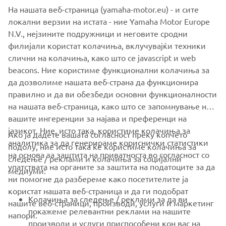
a joystick for more intuitive operation. Electric motors
На нашата веб-страница (yamaha-motor.eu) - и сите
provide a new dimension to your enjoyment of the water,
локални верзии на истата - ние Yamaha Motor Europe
being quiet enough that you can live the sounds of nature
N.V., нејзините подружници и неговите сродни
fully and undisturbed.
филијали користат колачиња, вклучувајќи техники
слични на колачиња, како што се javascript и web
beacons. Ние користиме функционални колачиња за
да дозволиме нашата веб-страна да функционира
DISCOVER MORE
правилно и да ви обезбеди основни функционалности
на нашата веб-страница, како што се запомнување на
вашите ингеренции за најава и преференци на
јазикот. Ние, исто така, користиме колачиња за
Ако ја дадете вашата согласност преку копчето
аналитика за да генерираме кориснички статистики
подолу, ние исто така ќе користиме колачиња за
на основа за заштита на приватноста во согласност со
следење / реклами и колачиња за социјални
CORPORATE
упатствата на органите за заштита на податоците за да
медиуми:
ни помогне да разбереме како посетителите ја
користат нашата веб-страница и да ги подобрат
FOR BUSINESS
Колачиња за следење / реклами за да ви
нашите веб-страници, производи, услуги и маркетинг
покажеме релевантни реклами на нашите
напори.
MORE YAMAHA
производи и услуги приспособени кон вас на