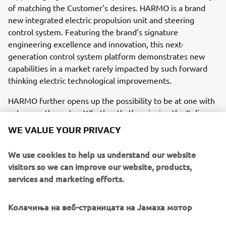
of matching the Customer’s desires. HARMO is a brand
new integrated electric propulsion unit and steering
control system. Featuring the brand’s signature
engineering excellence and innovation, this next-
generation control system platform demonstrates new
capabilities in a market rarely impacted by such forward
thinking electric technological improvements.
HARMO further opens up the possibility to be at one with
nature on the water. Whether that’s enjoying the Italian or
Alpine lakes, admiring the world renowned shoreline, or
WE VALUE YOUR PRIVACY
discovering hidden natural treasures on the Scandinavian
archipelago, or still exploring Amsterdam canals, HARMO
We use cookies to help us understand our website
offers an ultra-smooth experience, in both fresh and salt
visitors so we can improve our website, products,
water, so you can truly be at peace with your
services and marketing efforts.
surroundings.
It is an end-to-end smart technology package consisting of
Колачиња на веб-страницата на Јамаха мотор
an electrically powered propulsion unit, a remote box and