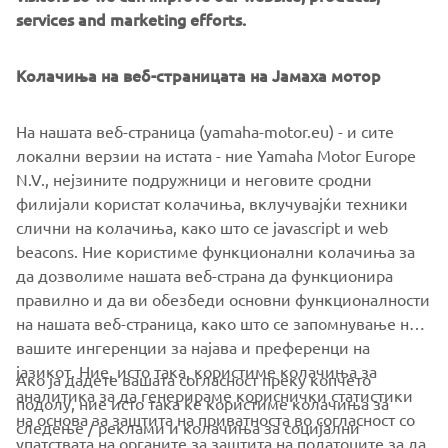
services and marketing efforts.
Колачиња на веб-страницата на Јамаха мотор
There is something for every off-road enthusiast in
Yamaha’s ATV and Side-by-Side lineup; discover the range
На нашата веб-страница (yamaha-motor.eu) - и сите
of powerful utility workhorses, extreme leisure vehicles
локални верзии на истата - ние Yamaha Motor Europe
and adrenaline fueled sports ATV’s and Side-by-Sides new
N.V., нејзините подружници и неговите сродни
for 2023!
филијали користат колачиња, вклучувајќи техники
слични на колачиња, како што се javascript и web
beacons. Ние користиме функционални колачиња за
да дозволиме нашата веб-страна да функционира
DISCOVER THE RANGE
правилно и да ви обезбеди основни функционалности
на нашата веб-страница, како што се запомнување на
вашите ингеренции за најава и преференци на
јазикот. Ние, исто така, користиме колачиња за
Ако ја дадете вашата согласност преку копчето
аналитика за да генерираме кориснички статистики
подолу, ние исто така ќе користиме колачиња за
на основа за заштита на приватноста во согласност со
следење / реклами и колачиња за социјални
CORPORATE
упатствата на органите за заштита на податоците за да