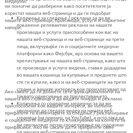
медиуми:
ни помогне да разбереме како посетителите ја
користат нашата веб-страница и да ги подобрат
FOR BUSINESS
Колачиња за следење / реклами за да ви
нашите веб-страници, производи, услуги и маркетинг
покажеме релевантни реклами на нашите
напори.
MORE YAMAHA
производи и услуги приспособени кон вас на
нашата веб-страница и на веб-страници на трети
лица, вклучувајќи ги и социјалните медиуми
SUPPORT
платформи како Фејсбук, врз основа на вашето
прелистување на нашата веб-страница, како што
се производи и услуги видени, ставки додадени
NEWSLETTER
во вашата кошница за купување и предмети што
Be the first one to learn about latest deals, special events, new
сте ги купиле, како и на веб-страниците на трети
releases and much more
страни и вашите интереси кои произлегуваат од
Ако сакате да ги добиете сите функционалности на
таквото однесување на прелистувањето.
нашата веб-страница и да видите понуди и реклами
Колачиња со социјални медиуми за да ви
приспособени кон вашите интереси, ве молиме
овозможи да гледате видеа на нашата веб-
прифатете ги коментарите за следење / рекламирање
SUBSCRIBE
страница (на пример, на YouTube), а исто така да
и социјалните медиуми со кликнување на копчето за
ви овозможат лесно споделување на содржини
прифаќање. Ако не сакате да ги прифатите овие
од нашата веб-страница на социјалните медиуми,
Read our Privacy Policy to learn how we process your personal