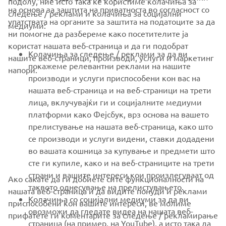
подолу, ние исто така ќе користиме колачиња за
на основа за заштита на приватноста во согласност со
следење / реклами и колачиња за социјални
CORPORATE
упатствата на органите за заштита на податоците за да
медиуми:
ни помогне да разбереме како посетителите ја
користат нашата веб-страница и да ги подобрат
FOR BUSINESS
Колачиња за следење / реклами за да ви
нашите веб-страници, производи, услуги и маркетинг
покажеме релевантни реклами на нашите
напори.
MORE YAMAHA
производи и услуги приспособени кон вас на
нашата веб-страница и на веб-страници на трети
лица, вклучувајќи ги и социјалните медиуми
SUPPORT
платформи како Фејсбук, врз основа на вашето
прелистување на нашата веб-страница, како што
се производи и услуги видени, ставки додадени
NEWSLETTER
во вашата кошница за купување и предмети што
Be the first one to learn about latest deals, special events, new
сте ги купиле, како и на веб-страниците на трети
releases and much more
страни и вашите интереси кои произлегуваат од
Ако сакате да ги добиете сите функционалности на
таквото однесување на прелистувањето.
нашата веб-страница и да видите понуди и реклами
Колачиња со социјални медиуми за да ви
приспособени кон вашите интереси, ве молиме
овозможи да гледате видеа на нашата веб-
прифатете ги коментарите за следење / рекламирање
SUBSCRIBE
страница (на пример, на YouTube), а исто така да