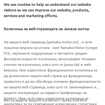
engine and compact 3-wheel chassis, the stylish Tricity 125
We use cookies to help us understand our website
scooter is one of the smartest and most efficient ways to
visitors so we can improve our website, products,
move around the city! Fully automatic transmission makes
services and marketing efforts.
it so easy to ride in traffic, and the twin front wheels give
enhanced feelings of stability.
Колачиња на веб-страницата на Јамаха мотор
Connected LCD instruments enable you to view
smartphone and social media notifications – and being
На нашата веб-страница (yamaha-motor.eu) - и сите
accessible with a B-license, the Tricity 125 and the more
локални верзии на истата - ние Yamaha Motor Europe
powerful Tricity 155 are ready to transform the way you
N.V., нејзините подружници и неговите сродни
move!
филијали користат колачиња, вклучувајќи техники
слични на колачиња, како што се javascript и web
beacons. Ние користиме функционални колачиња за
да дозволиме нашата веб-страна да функционира
LOVE THE WAY I MOVE
правилно и да ви обезбеди основни функционалности
на нашата веб-страница, како што се запомнување на
вашите ингеренции за најава и преференци на
јазикот. Ние, исто така, користиме колачиња за
Ако ја дадете вашата согласност преку копчето
аналитика за да генерираме кориснички статистики