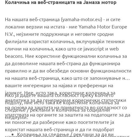
Колачиња на веб-страницата на Јамаха мотор
На нашата веб-страница (yamaha-motor.eu) - и сите
локални верзии на истата - ние Yamaha Motor Europe
N.V., нејзините подружници и неговите сродни
филијали користат колачиња, вклучувајќи техники
слични на колачиња, како што се javascript и web
beacons. Ние користиме функционални колачиња за
да дозволиме нашата веб-страна да функционира
правилно и да ви обезбеди основни функционалности
на нашата веб-страница, како што се запомнување на
вашите ингеренции за најава и преференци на
јазикот. Ние, исто така, користиме колачиња за
Ако ја дадете вашата согласност преку копчето
аналитика за да генерираме кориснички статистики
подолу, ние исто така ќе користиме колачиња за
на основа за заштита на приватноста во согласност со
следење / реклами и колачиња за социјални
CORPORATE
упатствата на органите за заштита на податоците за да
медиуми:
ни помогне да разбереме како посетителите ја
користат нашата веб-страница и да ги подобрат
FOR BUSINESS
Колачиња за следење / реклами за да ви
нашите веб-страници, производи, услуги и маркетинг