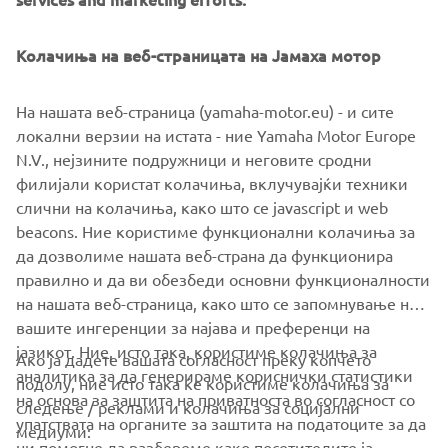
shocks – such as port congestion – eliminated, optimized
packing for inland EU logistics and waste reduction. MBK
Industrie’s St Quentin factory currently manufactures over
Колачиња на веб-страницата на Јамаха мотор
80,000 Yamaha motorcycles, scooters and recreational
vehicles each year. With ISO 14001, for environment
На нашата веб-страница (yamaha-motor.eu) - и сите
protection, and ISO 9001, for quality enhancement,
локални верзии на истата - ние Yamaha Motor Europe
certifications – MBK Industrie is ready to offer the highest
N.V., нејзините подружници и неговите сродни
levels of service to our EU customers.
филијали користат колачиња, вклучувајќи техники
слични на колачиња, како што се javascript и web
beacons. Ние користиме функционални колачиња за
да дозволиме нашата веб-страна да функционира
DISCOVER THE NEW PWSERIES S2 AND DISPLAY B
правилно и да ви обезбеди основни функционалности
на нашата веб-страница, како што се запомнување на
вашите ингеренции за најава и преференци на
јазикот. Ние, исто така, користиме колачиња за
Ако ја дадете вашата согласност преку копчето
аналитика за да генерираме кориснички статистики
подолу, ние исто така ќе користиме колачиња за
на основа за заштита на приватноста во согласност со
следење / реклами и колачиња за социјални
CORPORATE
упатствата на органите за заштита на податоците за да
медиуми:
ни помогне да разбереме како посетителите ја