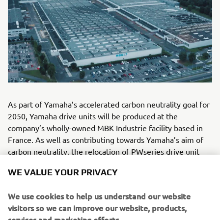
As part of Yamaha’s accelerated carbon neutrality goal for
2050, Yamaha drive units will be produced at the
company’s wholly-owned MBK Industrie facility based in
France. As well as contributing towards Yamaha’s aim of
carbon neutrality, the relocation of PWseries drive unit
production from Japan to Western Europe, reduces the
WE VALUE YOUR PRIVACY
need for expensive and recently unreliable logistics
operations and offers many additional benefits to bicycle
We use cookies to help us understand our website
manufacturers: lead times substantially reduced,
visitors so we can improve our website, products,
enhanced flexibility in deliveries, external supply chain
services and marketing efforts.