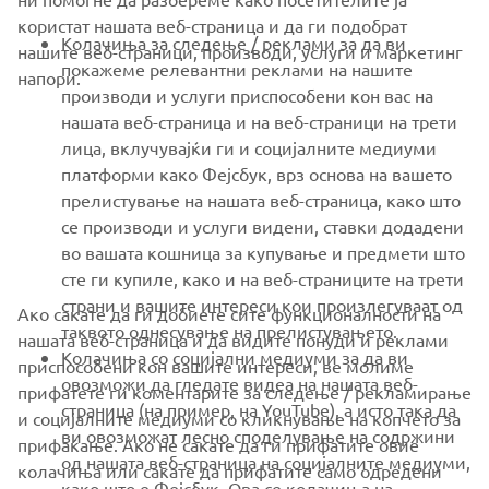
користат нашата веб-страница и да ги подобрат
FOR BUSINESS
Колачиња за следење / реклами за да ви
нашите веб-страници, производи, услуги и маркетинг
покажеме релевантни реклами на нашите
напори.
MORE YAMAHA
производи и услуги приспособени кон вас на
нашата веб-страница и на веб-страници на трети
лица, вклучувајќи ги и социјалните медиуми
SUPPORT
платформи како Фејсбук, врз основа на вашето
прелистување на нашата веб-страница, како што
се производи и услуги видени, ставки додадени
NEWSLETTER
во вашата кошница за купување и предмети што
Be the first one to learn about latest deals, special events, new
сте ги купиле, како и на веб-страниците на трети
releases and much more
страни и вашите интереси кои произлегуваат од
Ако сакате да ги добиете сите функционалности на
таквото однесување на прелистувањето.
нашата веб-страница и да видите понуди и реклами
Колачиња со социјални медиуми за да ви
приспособени кон вашите интереси, ве молиме
овозможи да гледате видеа на нашата веб-
прифатете ги коментарите за следење / рекламирање
SUBSCRIBE
страница (на пример, на YouTube), а исто така да
и социјалните медиуми со кликнување на копчето за
ви овозможат лесно споделување на содржини
прифаќање. Ако не сакате да ги прифатите овие
од нашата веб-страница на социјалните медиуми,
Read our Privacy Policy to learn how we process your personal
колачиња или сакате да прифатите само одредени
како што е Фејсбук. Ова се колачиња на
data:
Privacy policy