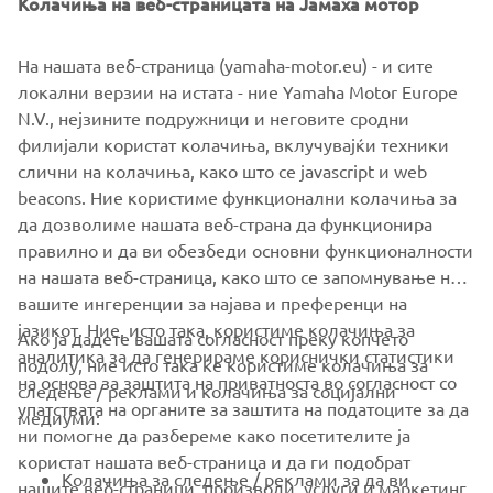
Колачиња на веб-страницата на Јамаха мотор
На нашата веб-страница (yamaha-motor.eu) - и сите
локални верзии на истата - ние Yamaha Motor Europe
N.V., нејзините подружници и неговите сродни
филијали користат колачиња, вклучувајќи техники
слични на колачиња, како што се javascript и web
beacons. Ние користиме функционални колачиња за
да дозволиме нашата веб-страна да функционира
правилно и да ви обезбеди основни функционалности
на нашата веб-страница, како што се запомнување на
вашите ингеренции за најава и преференци на
јазикот. Ние, исто така, користиме колачиња за
Ако ја дадете вашата согласност преку копчето
аналитика за да генерираме кориснички статистики
подолу, ние исто така ќе користиме колачиња за
на основа за заштита на приватноста во согласност со
следење / реклами и колачиња за социјални
CORPORATE
упатствата на органите за заштита на податоците за да
медиуми:
ни помогне да разбереме како посетителите ја
користат нашата веб-страница и да ги подобрат
FOR BUSINESS
Колачиња за следење / реклами за да ви
нашите веб-страници, производи, услуги и маркетинг