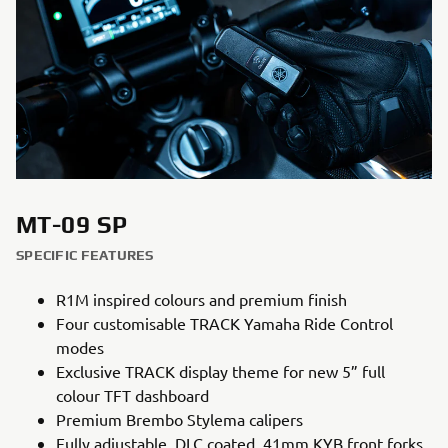
MT-09 SP
SPECIFIC FEATURES
R1M inspired colours and premium finish
Four customisable TRACK Yamaha Ride Control
modes
Exclusive TRACK display theme for new 5” full
colour TFT dashboard
Premium Brembo Stylema calipers
Fully adjustable, DLC coated, 41mm KYB front forks