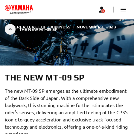
A DEEPER LEVEL OF DARKNESS
|
NOVEMBER 1, 2023
THE NEW MT-09 SP
THE NEW MT-09 SP
The new MT-09 SP emerges as the ultimate embodiment
of the Dark Side of Japan. With a comprehensive new
bodywork, this stunning machine further stimulates the
rider's senses, delivering an amplified feeling of the CP3’s
iconic torquey acceleration and exclusive track-focused
technology and electronics, offering a one-of-a-kind riding
experience.