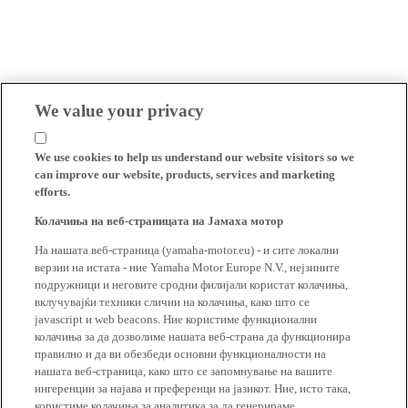
We value your privacy
We use cookies to help us understand our website visitors so we
can improve our website, products, services and marketing
efforts.
Колачиња на веб-страницата на Јамаха мотор
На нашата веб-страница (yamaha-motor.eu) - и сите локални
верзии на истата - ние Yamaha Motor Europe N.V., нејзините
подружници и неговите сродни филијали користат колачиња,
вклучувајќи техники слични на колачиња, како што се
javascript и web beacons. Ние користиме функционални
колачиња за да дозволиме нашата веб-страна да функционира
правилно и да ви обезбеди основни функционалности на
нашата веб-страница, како што се запомнување на вашите
ингеренции за најава и преференци на јазикот. Ние, исто така,
користиме колачиња за аналитика за да генерираме