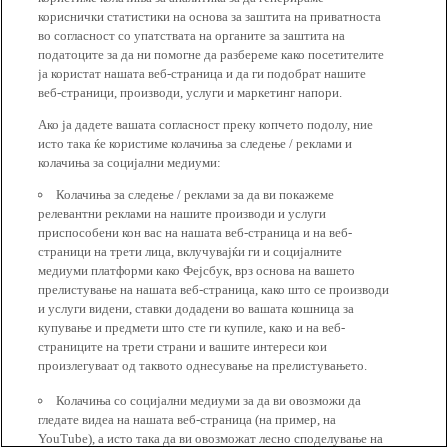
кориснички статистики на основа за заштита на приватноста
во согласност со упатствата на органите за заштита на
податоците за да ни помогне да разбереме како посетителите
ја користат нашата веб-страница и да ги подобрат нашите
веб-страници, производи, услуги и маркетинг напори.
Ако ја дадете вашата согласност преку копчето подолу, ние
исто така ќе користиме колачиња за следење / реклами и
колачиња за социјални медиуми:
Колачиња за следење / реклами за да ви покажеме
релевантни реклами на нашите производи и услуги
приспособени кон вас на нашата веб-страница и на веб-
страници на трети лица, вклучувајќи ги и социјалните
медиуми платформи како Фејсбук, врз основа на вашето
прелистување на нашата веб-страница, како што се производи
и услуги видени, ставки додадени во вашата кошница за
купување и предмети што сте ги купиле, како и на веб-
страниците на трети страни и вашите интереси кои
произлегуваат од таквото однесување на прелистувањето.
Колачиња со социјални медиуми за да ви овозможи да
гледате видеа на нашата веб-страница (на пример, на
YouTube), а исто така да ви овозможат лесно споделување на