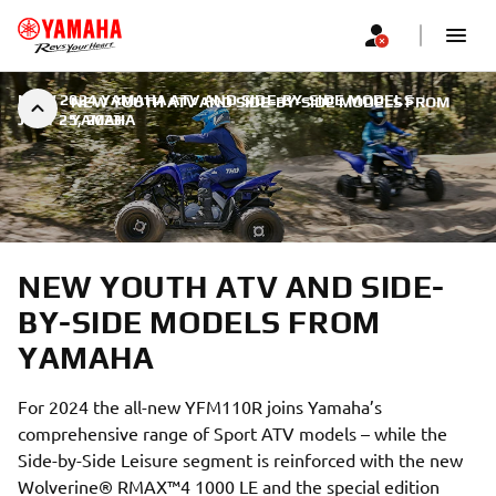
NEW 2024 YAMAHA ATV AND SIDE-BY-SIDE MODELS
|
NEW YOUTH ATV AND SIDE-BY-SIDE MODELS FROM
JULY 25, 2023
YAMAHA
NEW YOUTH ATV AND SIDE-
BY-SIDE MODELS FROM
YAMAHA
For 2024 the all-new YFM110R joins Yamaha’s
comprehensive range of Sport ATV models – while the
Side-by-Side Leisure segment is reinforced with the new
Wolverine® RMAX™4 1000 LE and the special edition