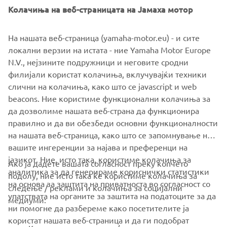
Колачиња на веб-страницата на Јамаха мотор
На нашата веб-страница (yamaha-motor.eu) - и сите
локални верзии на истата - ние Yamaha Motor Europe
N.V., нејзините подружници и неговите сродни
филијали користат колачиња, вклучувајќи техники
слични на колачиња, како што се javascript и web
beacons. Ние користиме функционални колачиња за
да дозволиме нашата веб-страна да функционира
правилно и да ви обезбеди основни функционалности
на нашата веб-страница, како што се запомнување на
вашите ингеренции за најава и преференци на
јазикот. Ние, исто така, користиме колачиња за
Ако ја дадете вашата согласност преку копчето
аналитика за да генерираме кориснички статистики
подолу, ние исто така ќе користиме колачиња за
на основа за заштита на приватноста во согласност со
следење / реклами и колачиња за социјални
CORPORATE
упатствата на органите за заштита на податоците за да
медиуми:
ни помогне да разбереме како посетителите ја
користат нашата веб-страница и да ги подобрат
FOR BUSINESS