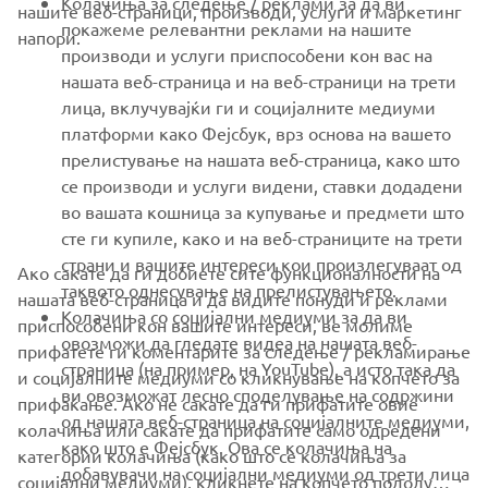
Колачиња за следење / реклами за да ви
нашите веб-страници, производи, услуги и маркетинг
покажеме релевантни реклами на нашите
напори.
MORE YAMAHA
производи и услуги приспособени кон вас на
нашата веб-страница и на веб-страници на трети
лица, вклучувајќи ги и социјалните медиуми
SUPPORT
платформи како Фејсбук, врз основа на вашето
прелистување на нашата веб-страница, како што
се производи и услуги видени, ставки додадени
NEWSLETTER
во вашата кошница за купување и предмети што
Be the first one to learn about latest deals, special events, new
сте ги купиле, како и на веб-страниците на трети
releases and much more
страни и вашите интереси кои произлегуваат од
Ако сакате да ги добиете сите функционалности на
таквото однесување на прелистувањето.
нашата веб-страница и да видите понуди и реклами
Колачиња со социјални медиуми за да ви
приспособени кон вашите интереси, ве молиме
овозможи да гледате видеа на нашата веб-
прифатете ги коментарите за следење / рекламирање
SUBSCRIBE
страница (на пример, на YouTube), а исто така да
и социјалните медиуми со кликнување на копчето за
ви овозможат лесно споделување на содржини
прифаќање. Ако не сакате да ги прифатите овие
од нашата веб-страница на социјалните медиуми,
Read our Privacy Policy to learn how we process your personal
колачиња или сакате да прифатите само одредени
како што е Фејсбук. Ова се колачиња на
data:
Privacy policy
категории колачиња (како што се колачиња за
добавувачи на социјални медиуми од трети лица
социјални медиуми), кликнете на копчето подолу