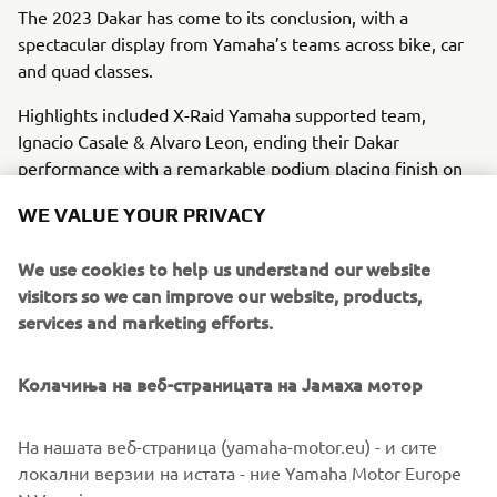
The 2023 Dakar has come to its conclusion, with a
spectacular display from Yamaha’s teams across bike, car
and quad classes.
Highlights included X-Raid Yamaha supported team,
Ignacio Casale & Alvaro Leon, ending their Dakar
performance with a remarkable podium placing finish on
the final stage, rounding out a 5th consecutive podium in
WE VALUE YOUR PRIVACY
the T3 class. And in stage 8, X-raid Yamaha Supported
Team’s Dakar Rookie João Ferreira and his co-driver Filipe
We use cookies to help us understand our website
Palmeiro created history by taking the first T3 victory for
visitors so we can improve our website, products,
Yamaha, making Yamaha the first constructor to achieve
services and marketing efforts.
stage wins in the Car, Motorcycle, and Quad categories at
the Dakar Rally.
Колачиња на веб-страницата на Јамаха мотор
For a full and in-depth recap of all the action from the
2023 Dakar, head on over to the Yamaha Racing website.
На нашата веб-страница (yamaha-motor.eu) - и сите
локални верзии на истата - ние Yamaha Motor Europe
N.V., нејзините подружници и неговите сродни