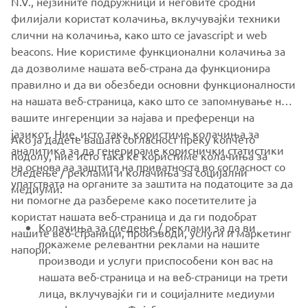
филијали користат колачиња, вклучувајќи техники
FULL NEWS AND RESULTS AT YAMAHA RACING
слични на колачиња, како што се javascript и web
beacons. Ние користиме функционални колачиња за
да дозволиме нашата веб-страна да функционира
правилно и да ви обезбеди основни функционалности
на нашата веб-страница, како што се запомнување на
1
/
1
вашите ингеренции за најава и преференци на
јазикот. Ние, исто така, користиме колачиња за
Ако ја дадете вашата согласност преку копчето
аналитика за да генерираме кориснички статистики
подолу, ние исто така ќе користиме колачиња за
на основа за заштита на приватноста во согласност со
следење / реклами и колачиња за социјални
CORPORATE
упатствата на органите за заштита на податоците за да
медиуми:
ни помогне да разбереме како посетителите ја
користат нашата веб-страница и да ги подобрат
FOR BUSINESS
Колачиња за следење / реклами за да ви
нашите веб-страници, производи, услуги и маркетинг
покажеме релевантни реклами на нашите
напори.
MORE YAMAHA
производи и услуги приспособени кон вас на
нашата веб-страница и на веб-страници на трети
лица, вклучувајќи ги и социјалните медиуми
SUPPORT
платформи како Фејсбук, врз основа на вашето