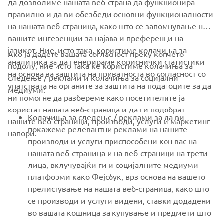
да дозволиме нашата веб-страна да функционира
правилно и да ви обезбеди основни функционалности
на нашата веб-страница, како што се запомнување на
вашите ингеренции за најава и преференци на
јазикот. Ние, исто така, користиме колачиња за
Ако ја дадете вашата согласност преку копчето
аналитика за да генерираме кориснички статистики
подолу, ние исто така ќе користиме колачиња за
на основа за заштита на приватноста во согласност со
следење / реклами и колачиња за социјални
CORPORATE
упатствата на органите за заштита на податоците за да
медиуми:
ни помогне да разбереме како посетителите ја
користат нашата веб-страница и да ги подобрат
FOR BUSINESS
Колачиња за следење / реклами за да ви
нашите веб-страници, производи, услуги и маркетинг
покажеме релевантни реклами на нашите
напори.
MORE YAMAHA
производи и услуги приспособени кон вас на
нашата веб-страница и на веб-страници на трети
лица, вклучувајќи ги и социјалните медиуми
SUPPORT
платформи како Фејсбук, врз основа на вашето
прелистување на нашата веб-страница, како што
се производи и услуги видени, ставки додадени
NEWSLETTER
во вашата кошница за купување и предмети што
Be the first one to learn about latest deals, special events, new