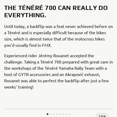
THE TÉNÉRÉ 700 CAN REALLY DO
EVERYTHING.
Until today, a backflip was a feat never achieved before on
a Ténéré and is especially difficult because of the bikes
size, which is almost twice that of the motocross bikes
you’d usually find in FMX.
Experienced rider Jérémy Rouanet accepted the
challenge. Taking a Ténéré 700 prepared with great care in
the workshops of the Ténéré Yamaha Rally Team with a
host of GYTR accessories and an Akrapovič exhaust,
Rouanet was able to perfect the backflip after just a few
weeks’ training!
1
/
14