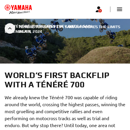
THE TÉNÉRÉ 700 PUSHES THE LIMITS AGAIN
|
TÉNÉRÉ 700 BACKFLIP: YAMAHA PUSHES THE LIMITS
DECEMBER 3, 2024
AGAIN
WORLD’S FIRST BACKFLIP
WITH A TÉNÉRÉ 700
We already knew the Ténéré 700 was capable of riding
around the world, crossing the highest passes, winning the
most gruelling and competitive rallies and even
performing on motocross tracks as well as trial and
enduro. But why stop there? Until today, one area not