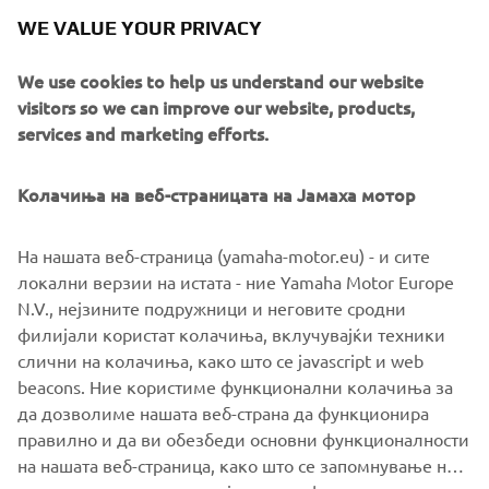
создавање на јавна свест за Giro-E и што претставува.
WE VALUE YOUR PRIVACY
Нашето патување започна пред 30 години кога Yamaha
го претстави првиот систем за помош при возење
We use cookies to help us understand our website
велосипед. Како пионери во индустријата за
visitors so we can improve our website, products,
електрични велосипеди, за нас е чест да бидеме
services and marketing efforts.
единствениот тим на Giro-E кој се натпреварува со
сопствен персонал и сопствена велосипедска
Колачиња на веб-страницата на Јамаха мотор
технологија. Тоа ќе биде совршен начин за
зајакнување на чувството на другарство и да се
доживее Kando* на Wabash RT. Возбуден сум што сум
На нашата веб-страница (yamaha-motor.eu) - и сите
дел од овој тим на Yamaha!”
локални верзии на истата - ние Yamaha Motor Europe
N.V., нејзините подружници и неговите сродни
*Јапонскиот збор Kando е израз на длабоко
филијали користат колачиња, вклучувајќи техники
задоволство и возбудување при средба со нешто од
слични на колачиња, како што се javascript и web
исклучителна вредност, квалитет и перформанси.
beacons. Ние користиме функционални колачиња за
да дозволиме нашата веб-страна да функционира
ДОЗНАЈТЕ ПОВЕЌЕ ЗА YAMAHA E-BICIKLA
правилно и да ви обезбеди основни функционалности
на нашата веб-страница, како што се запомнување на