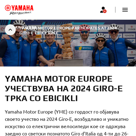
|
MAY 7, 2024
YAMAHA MOTOR EUROPE PARTICIPATES AT 2024
GIRO-E EBIKE RACE
YAMAHA MOTOR EUROPE
УЧЕСТВУВА НА 2024 GIRO-E
ТРКА СО EBICIKLI
Yamaha Motor Europe (YME) со гордост го објавува
своето учество на 2024 Giro-E, возбудливо и уникатно
искуство со електрични велосипеди кое се одржува
заедно со светски познатото Giro d’Italia од 4-ти до 26-