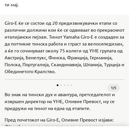
ти мај.
Giro-E ќе се состои од 20 предизвикувачки етапи со
различни должини кои ќе се одвиваат во прекрасниот
италијански пејзаж. Тимот Yamaha Giro-E е создаден за
да поттикне тимска работа и страст за велосипедизам,
а ќе го сочинуваат околу 75 колеги од YME групата од
Австрија, Бенелукс, Финска, Франција, Германија,
Полска, Португалија, Скандинавија, Шпанија, Турција и
Обединетото Кралство.
1
/
5
Во знак на тимски дух и авантура, претседателот и
извршен директор на YME, Оливие Превост, му се
придружи на тимот на една од етапите.
Пред почетокот на Giro-E, Оливие Превост изјави:
“Yamaha е горда што активно придонесува за