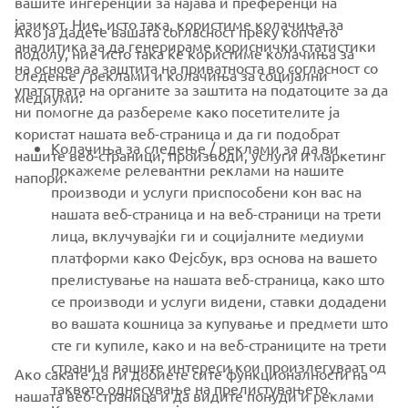
вашите ингеренции за најава и преференци на
јазикот. Ние, исто така, користиме колачиња за
Ако ја дадете вашата согласност преку копчето
аналитика за да генерираме кориснички статистики
подолу, ние исто така ќе користиме колачиња за
на основа за заштита на приватноста во согласност со
следење / реклами и колачиња за социјални
CORPORATE
упатствата на органите за заштита на податоците за да
медиуми:
ни помогне да разбереме како посетителите ја
користат нашата веб-страница и да ги подобрат
FOR BUSINESS
Колачиња за следење / реклами за да ви
нашите веб-страници, производи, услуги и маркетинг
покажеме релевантни реклами на нашите
напори.
MORE YAMAHA
производи и услуги приспособени кон вас на
нашата веб-страница и на веб-страници на трети
лица, вклучувајќи ги и социјалните медиуми
SUPPORT
платформи како Фејсбук, врз основа на вашето
прелистување на нашата веб-страница, како што
се производи и услуги видени, ставки додадени
NEWSLETTER
во вашата кошница за купување и предмети што
Be the first one to learn about latest deals, special events, new
сте ги купиле, како и на веб-страниците на трети
releases and much more
страни и вашите интереси кои произлегуваат од
Ако сакате да ги добиете сите функционалности на
таквото однесување на прелистувањето.
нашата веб-страница и да видите понуди и реклами