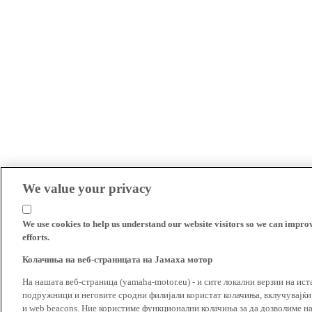
We value your privacy
We use cookies to help us understand our website visitors so we can impro
efforts.
Колачиња на веб-страницата на Јамаха мотор
На нашата веб-страница (yamaha-motor.eu) - и сите локални верзии на ист
подружници и неговите сродни филијали користат колачиња, вклучувајќи т
и web beacons. Ние користиме функционални колачиња за да дозволиме н