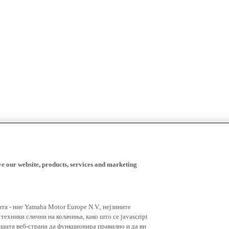
ve our website, products, services and marketing
ата - ние Yamaha Motor Europe N.V., нејзините
ехники слични на колачиња, како што се javascript
ашата веб-страна да функционира правилно и да ви