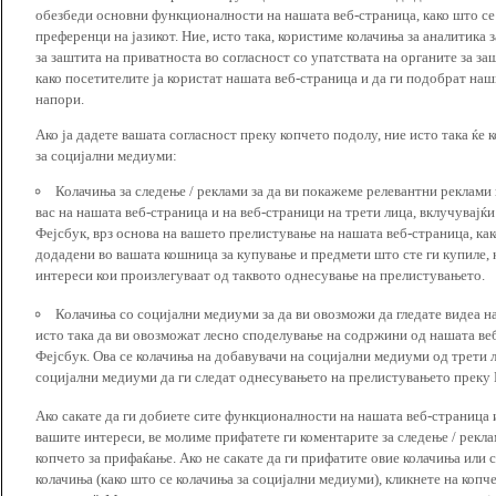
обезбеди основни функционалности на нашата веб-страница, како што се
преференци на јазикот. Ние, исто така, користиме колачиња за аналитика
за заштита на приватноста во согласност со упатствата на органите за за
како посетителите ја користат нашата веб-страница и да ги подобрат наш
напори.
Ако ја дадете вашата согласност преку копчето подолу, ние исто така ќе 
за социјални медиуми:
Колачиња за следење / реклами за да ви покажеме релевантни реклами
вас на нашата веб-страница и на веб-страници на трети лица, вклучувајќ
Фејсбук, врз основа на вашето прелистување на нашата веб-страница, как
додадени во вашата кошница за купување и предмети што сте ги купиле, к
интереси кои произлегуваат од таквото однесување на прелистувањето.
Колачиња со социјални медиуми за да ви овозможи да гледате видеа на
исто така да ви овозможат лесно споделување на содржини од нашата веб
Фејсбук. Ова се колачиња на добавувачи на социјални медиуми од трети 
социјални медиуми да ги следат однесувањето на прелистувањето преку И
Ако сакате да ги добиете сите функционалности на нашата веб-страница 
вашите интереси, ве молиме прифатете ги коментарите за следење / рекл
копчето за прифаќање. Ако не сакате да ги прифатите овие колачиња или
колачиња (како што се колачиња за социјални медиуми), кликнете на копч