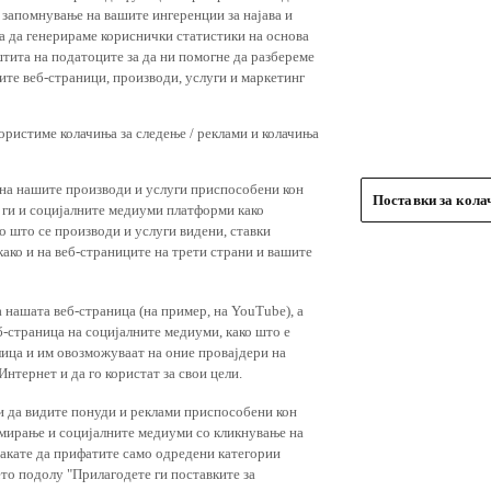
 запомнување на вашите ингеренции за најава и
 за да генерираме кориснички статистики на основа
штита на податоците за да ни помогне да разбереме
ите веб-страници, производи, услуги и маркетинг
користиме колачиња за следење / реклами и колачиња
 на нашите производи и услуги приспособени кон
Поставки за кол
и ги и социјалните медиуми платформи како
о што се производи и услуги видени, ставки
ако и на веб-страниците на трети страни и вашите
 нашата веб-страница (на пример, на YouTube), а
-страница на социјалните медиуми, како што е
лица и им овозможуваат на оние провајдери на
нтернет и да го користат за свои цели.
и да видите понуди и реклами приспособени кон
амирање и социјалните медиуми со кликнување на
 сакате да прифатите само одредени категории
ето подолу "Прилагодете ги поставките за