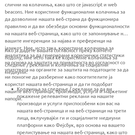
слични на колачиња, како што се javascript и web
beacons. Ние користиме функционални колачиња за
да дозволиме нашата веб-страна да функционира
EXPLORE YAMAHA'S BOAT PARTNERS
правилно и да ви обезбеди основни функционалности
на нашата веб-страница, како што се запомнување на
вашите ингеренции за најава и преференци на
јазикот. Ние, исто така, користиме колачиња за
Ако ја дадете вашата согласност преку копчето
аналитика за да генерираме кориснички статистики
подолу, ние исто така ќе користиме колачиња за
на основа за заштита на приватноста во согласност со
следење / реклами и колачиња за социјални
CORPORATE
упатствата на органите за заштита на податоците за да
медиуми:
ни помогне да разбереме како посетителите ја
користат нашата веб-страница и да ги подобрат
FOR BUSINESS
Колачиња за следење / реклами за да ви
нашите веб-страници, производи, услуги и маркетинг
покажеме релевантни реклами на нашите
напори.
MORE YAMAHA
производи и услуги приспособени кон вас на
нашата веб-страница и на веб-страници на трети
лица, вклучувајќи ги и социјалните медиуми
SUPPORT
платформи како Фејсбук, врз основа на вашето
прелистување на нашата веб-страница, како што