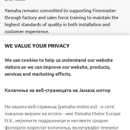
Yamaha remains committed to supporting Finnmaster
through factory and sales force training to maintain the
highest standards of quality in both installation and
customer experience.
Fabrice Lacoume, Marine Director at Yamaha Motor
WE VALUE YOUR PRIVACY
Europe, shared his enthusiasm for the enhanced
partnership:
We use cookies to help us understand our website
visitors so we can improve our website, products,
“We are glad to move our collaboration to the next level
services and marketing efforts.
and will continue supporting the Finnmaster team to grow
our common business together. This new step aligns with
Yamaha’s long-term OEM strategy to be the best partner
Колачиња на веб-страницата на Јамаха мотор
to do business with.”
На нашата веб-страница (yamaha-motor.eu) - и сите
Together, Finnmaster and Yamaha are poised to
локални верзии на истата - ние Yamaha Motor Europe
deliver unparalleled value to customers worldwide,
N.V., нејзините подружници и неговите сродни
reinforcing their shared commitment to innovation,
филијали користат колачиња, вклучувајќи техники
quality, and growth in the marine industry.