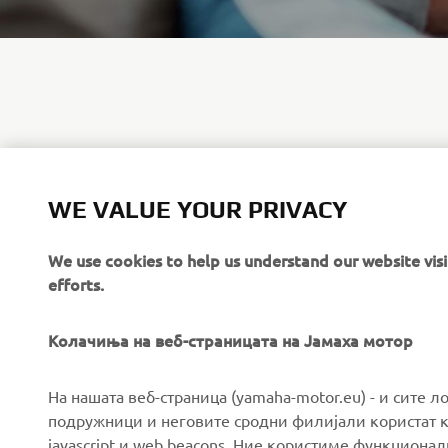
We are sorr
request corr
WE VALUE YOUR PRIVACY
our Custome
We use cookies to help us understand our website vis
efforts.
Колачиња на веб-страницата на Јамаха мотор
CORPORATE
FOR BUSINESS
На нашата веб-страница (yamaha-motor.eu) - и сите л
подружници и неговите сродни филијали користат к
javascript и web beacons. Ние користиме функцион
About us
eBike systems