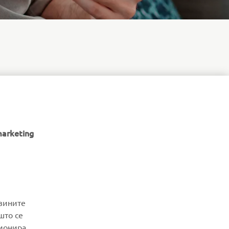
cess your
 reach out to
marketing
NEWSLETTER
јзините
што се
Be the first one to learn about latest deals, special events, new
ционира