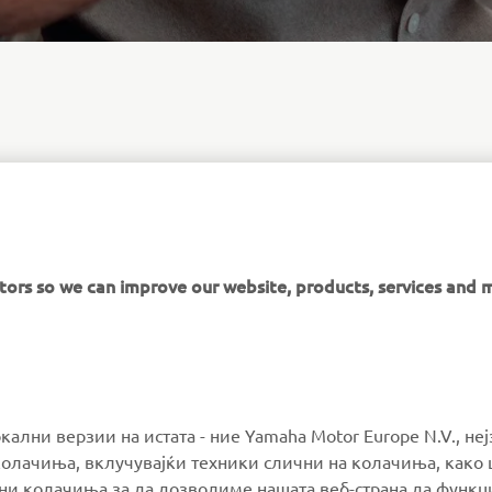
y, but an error occurred and therefore we were not able to pro
ectly. Please try again. If the error persists, do not hesitate to
r Center that will resolve your request immediately.
itors so we can improve our website, products, services and 
MORE YAMAHA
SUPPORT
окални верзии на истата - ние Yamaha Motor Europe N.V., не
олачиња, вклучувајќи техники слични на колачиња, како 
ални колачиња за да дозволиме нашата веб-страна да функ
MyYamaha
Parts Catalogue