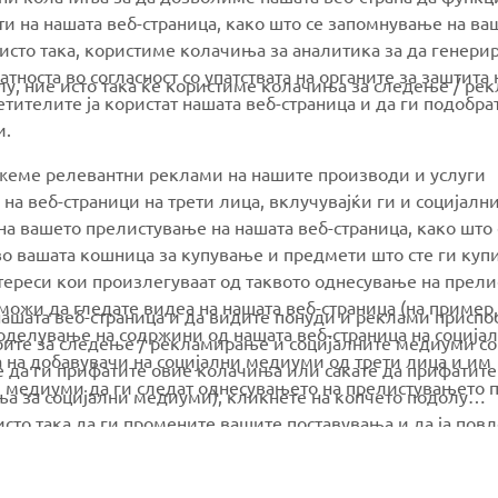
и на нашата веб-страница, како што се запомнување на ва
Yamaha Music
Book Maintenance
 исто така, користиме колачиња за аналитика за да генери
тноста во согласност со упатствата на органите за заштита 
Yamaha Racing
Dealer locator
олу, ние исто така ќе користиме колачиња за следење / ре
тителите ја користат нашата веб-страница и да ги подобра
Yamaha Motor Global
Management of Waste
и.
Batteries
Mobile Apps
ажеме релевантни реклами на нашите производи и услуги
 на веб-страници на трети лица, вклучувајќи ги и социјалн
а вашето прелистување на нашата веб-страница, како што 
о вашата кошница за купување и предмети што сте ги купи
нтереси кои произлегуваат од таквото однесување на прел
ожи да гледате видеа на нашата веб-страница (на пример,
нашата веб-страница и да видите понуди и реклами приспо
споделување на содржини од нашата веб-страница на соција
рите за следење / рекламирање и социјалните медиуми со
а на добавувачи на социјални медиуми од трети лица и им
е да ги прифатите овие колачиња или сакате да прифатите
и медиуми да ги следат однесувањето на прелистувањето 
а за социјални медиуми), кликнете на копчето подолу
сто така да ги промените вашите поставувања и да ја пов
итика за колачиња
. Прочитајте ја оваа политика за колачи
© Copyright - 2026 Yamaha Motor Europe N.V. - All Rights Reserved
 како ги користиме.