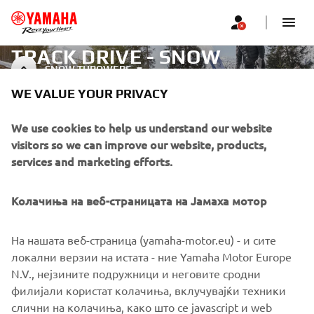
TRACK DRIVE - SNOW
SNOW THROWERS
THROWERS
WE VALUE YOUR PRIVACY
We use cookies to help us understand our website
visitors so we can improve our website, products,
CORPORATE
services and marketing efforts.
FOR BUSINESS
Колачиња на веб-страницата на Јамаха мотор
MORE YAMAHA
На нашата веб-страница (yamaha-motor.eu) - и сите
локални верзии на истата - ние Yamaha Motor Europe
SUPPORT
N.V., нејзините подружници и неговите сродни
филијали користат колачиња, вклучувајќи техники
слични на колачиња, како што се javascript и web