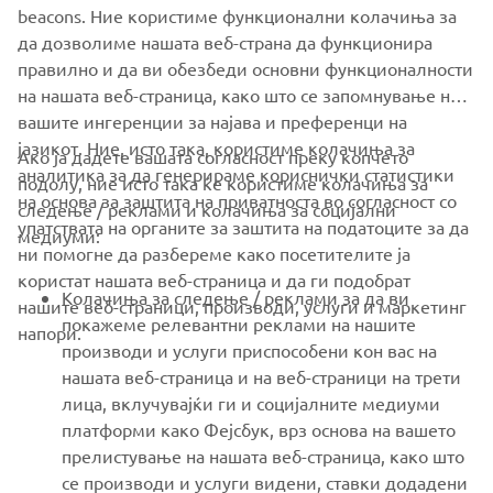
NEWSLETTER
beacons. Ние користиме функционални колачиња за
да дозволиме нашата веб-страна да функционира
Be the first one to learn about latest deals, special events, new
releases and much more
правилно и да ви обезбеди основни функционалности
на нашата веб-страница, како што се запомнување на
вашите ингеренции за најава и преференци на
јазикот. Ние, исто така, користиме колачиња за
Ако ја дадете вашата согласност преку копчето
аналитика за да генерираме кориснички статистики
SUBSCRIBE
подолу, ние исто така ќе користиме колачиња за
на основа за заштита на приватноста во согласност со
следење / реклами и колачиња за социјални
упатствата на органите за заштита на податоците за да
медиуми:
Read our Privacy Policy to learn how we process your personal
ни помогне да разбереме како посетителите ја
data:
Privacy policy
користат нашата веб-страница и да ги подобрат
Колачиња за следење / реклами за да ви
нашите веб-страници, производи, услуги и маркетинг
North Macedonia (Macedonian)
покажеме релевантни реклами на нашите
напори.
производи и услуги приспособени кон вас на
нашата веб-страница и на веб-страници на трети
лица, вклучувајќи ги и социјалните медиуми
платформи како Фејсбук, врз основа на вашето
прелистување на нашата веб-страница, како што
© Copyright - 2026 Yamaha Motor Europe N.V. - All Rights
се производи и услуги видени, ставки додадени
Reserved