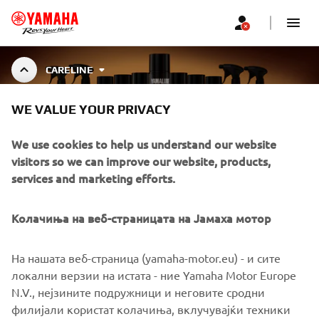
CARELINE
WE VALUE YOUR PRIVACY
YAMALUBE CARELINE
We use cookies to help us understand our website
visitors so we can improve our website, products,
services and marketing efforts.
Specially developed cleaners, greases, and maintenance
fluids for Yamaha motorcycles, outboards, ATVs, and
Show More
more. Designed to preserve performance, e
...
Колачиња на веб-страницата на Јамаха мотор
На нашата веб-страница (yamaha-motor.eu) - и сите
локални верзии на истата - ние Yamaha Motor Europe
CORPORATE
N.V., нејзините подружници и неговите сродни
филијали користат колачиња, вклучувајќи техники