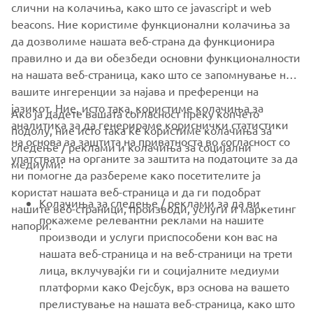
слични на колачиња, како што се javascript и web
FOR BUSINESS
beacons. Ние користиме функционални колачиња за
да дозволиме нашата веб-страна да функционира
MORE YAMAHA
правилно и да ви обезбеди основни функционалности
на нашата веб-страница, како што се запомнување на
вашите ингеренции за најава и преференци на
SUPPORT
јазикот. Ние, исто така, користиме колачиња за
Ако ја дадете вашата согласност преку копчето
аналитика за да генерираме кориснички статистики
подолу, ние исто така ќе користиме колачиња за
на основа за заштита на приватноста во согласност со
NEWSLETTER
следење / реклами и колачиња за социјални
упатствата на органите за заштита на податоците за да
медиуми:
Be the first one to learn about latest deals, special events, new
ни помогне да разбереме како посетителите ја
releases and much more
користат нашата веб-страница и да ги подобрат
Колачиња за следење / реклами за да ви
нашите веб-страници, производи, услуги и маркетинг
покажеме релевантни реклами на нашите
напори.
производи и услуги приспособени кон вас на
нашата веб-страница и на веб-страници на трети
SUBSCRIBE
лица, вклучувајќи ги и социјалните медиуми
платформи како Фејсбук, врз основа на вашето
Read our Privacy Policy to learn how we process your personal
прелистување на нашата веб-страница, како што
data:
Privacy policy