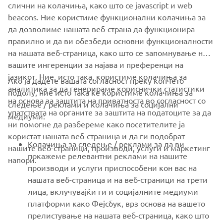
слични на колачиња, како што се javascript и web
FOR BUSINESS
beacons. Ние користиме функционални колачиња за
да дозволиме нашата веб-страна да функционира
MORE YAMAHA
правилно и да ви обезбеди основни функционалности
на нашата веб-страница, како што се запомнување на
вашите ингеренции за најава и преференци на
SUPPORT
јазикот. Ние, исто така, користиме колачиња за
Ако ја дадете вашата согласност преку копчето
аналитика за да генерираме кориснички статистики
подолу, ние исто така ќе користиме колачиња за
на основа за заштита на приватноста во согласност со
NEWSLETTER
следење / реклами и колачиња за социјални
упатствата на органите за заштита на податоците за да
медиуми:
Be the first one to learn about latest deals, special events, new
ни помогне да разбереме како посетителите ја
releases and much more
користат нашата веб-страница и да ги подобрат
Колачиња за следење / реклами за да ви
нашите веб-страници, производи, услуги и маркетинг
покажеме релевантни реклами на нашите
напори.
производи и услуги приспособени кон вас на
нашата веб-страница и на веб-страници на трети
SUBSCRIBE
лица, вклучувајќи ги и социјалните медиуми
платформи како Фејсбук, врз основа на вашето
Read our Privacy Policy to learn how we process your personal
прелистување на нашата веб-страница, како што
data:
Privacy policy