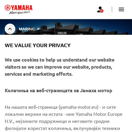
MARINE
WE VALUE YOUR PRIVACY
YAMALUBE MARINE
We use cookies to help us understand our website
visitors so we can improve our website, products,
services and marketing efforts.
Formulated to meet the unique demands of Yamaha
outboard engines, Yamalube marine oils ensure optimal
Show More
corrosion resistance, thermal stability, and p
...
Колачиња на веб-страницата на Јамаха мотор
На нашата веб-страница (yamaha-motor.eu) - и сите
локални верзии на истата - ние Yamaha Motor Europe
CORPORATE
N.V., нејзините подружници и неговите сродни
филијали користат колачиња, вклучувајќи техники