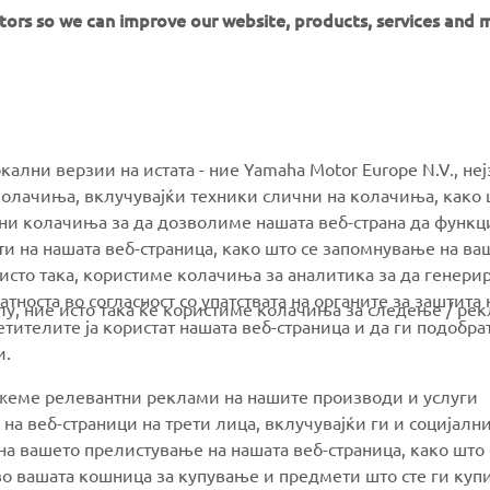
itors so we can improve our website, products, services and 
MORE YAMAHA
SUPPORT
окални верзии на истата - ние Yamaha Motor Europe N.V., не
олачиња, вклучувајќи техники слични на колачиња, како 
ални колачиња за да дозволиме нашата веб-страна да функ
MyYamaha
Parts Catalogue
и на нашата веб-страница, како што се запомнување на ва
Yamaha Music
Book Maintenance
 исто така, користиме колачиња за аналитика за да генери
тноста во согласност со упатствата на органите за заштита 
Yamaha Racing
Dealer locator
олу, ние исто така ќе користиме колачиња за следење / ре
тителите ја користат нашата веб-страница и да ги подобра
Yamaha Motor Global
Management of Waste
и.
Batteries
Mobile Apps
ажеме релевантни реклами на нашите производи и услуги
 на веб-страници на трети лица, вклучувајќи ги и социјалн
а вашето прелистување на нашата веб-страница, како што 
о вашата кошница за купување и предмети што сте ги купи