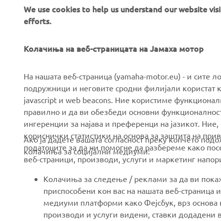
We use cookies to help us understand our website vis
efforts.
Колачиња на веб-страницата на Јамаха мотор
CORPORATE
FOR BUSINESS
На нашата веб-страница (yamaha-motor.eu) - и сите л
подружници и неговите сродни филијали користат к
javascript и web beacons. Ние користиме функцион
About us
eBike systems
правилно и да ви обезбеди основни функционалност
News
Authorities & Police
ингеренции за најава и преференци на јазикот. Ние,
кориснички статистики на основа за заштита на прива
Events
Golfcourses
Ако ја дадете вашата согласност преку копчето под
податоците за да ни помогне да разбереме како посе
колачиња за социјални медиуми:
Press
First responders
веб-страници, производи, услуги и маркетинг напор
Brochures
Driving schools
Колачиња за следење / реклами за да ви пок
Working at Yamaha
Robotics
приспособени кон вас на нашата веб-страница и
медиуми платформи како Фејсбук, врз основа н
Become a Dealer
Partnerships
производи и услуги видени, ставки додадени в