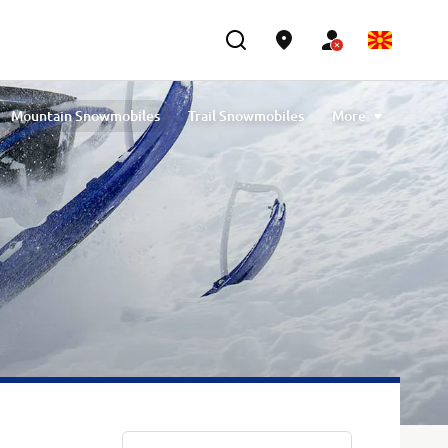
Mountain Snowmobiles
Trail Snowmobiles
More
Youth Snowmobiles
Compare Snowmobiles