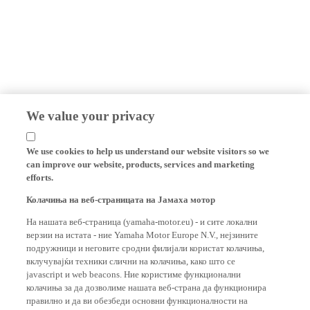
We value your privacy
We use cookies to help us understand our website visitors so we
can improve our website, products, services and marketing
efforts.
Колачиња на веб-страницата на Јамаха мотор
На нашата веб-страница (yamaha-motor.eu) - и сите локални
верзии на истата - ние Yamaha Motor Europe N.V., нејзините
подружници и неговите сродни филијали користат колачиња,
вклучувајќи техники слични на колачиња, како што се
javascript и web beacons. Ние користиме функционални
колачиња за да дозволиме нашата веб-страна да функционира
правилно и да ви обезбеди основни функционалности на
нашата веб-страница, како што се запомнување на вашите