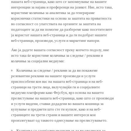
ингеренции за најава и преференци на јазикот. Ние, исто така,
користиме колачиња за аналитика за да генерираме
кориснички статистики на основа за заштита на приватноста
во согласност со упатствата на органите за заштита на
податоците за да ни помогне да разбереме како посетителите
ја користат нашата веб-страница и да ги подобрат нашите
веб-страници, производи, услуги и маркетинг напори.
Ако ја дадете вашата согласност преку копчето подолу, ние
исто така ќе користиме колачиња за следење / реклами и
колачиња за социјални медиуми:
Колачиња за следење / реклами за да ви покажеме
релевантни реклами на нашите производи и услуги
приспособени кон вас на нашата веб-страница и на веб-
страници на трети лица, вклучувајќи ги и социјалните
медиуми платформи како Фејсбук, врз основа на вашето
прелистување на нашата веб-страница, како што се производи
и услуги видени, ставки додадени во вашата кошница за
купување и предмети што сте ги купиле, како и на веб-
страниците на трети страни и вашите интереси кои
произлегуваат од таквото однесување на прелистувањето.
Колачиња со социјални медиуми за да ви овозможи да