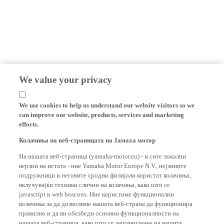
We value your privacy
We use cookies to help us understand our website visitors so we
can improve our website, products, services and marketing
efforts.
Колачиња на веб-страницата на Јамаха мотор
На нашата веб-страница (yamaha-motor.eu) - и сите локални
верзии на истата - ние Yamaha Motor Europe N.V., нејзините
подружници и неговите сродни филијали користат колачиња,
вклучувајќи техники слични на колачиња, како што се
javascript и web beacons. Ние користиме функционални
колачиња за да дозволиме нашата веб-страна да функционира
правилно и да ви обезбеди основни функционалности на
нашата веб-страница, како што се запомнување на вашите