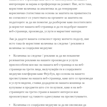
ингеренции за најава и преференци на јазикот. Ние, исто така,
користиме колачиња за аналитика за да генерираме
кориснички статистики на основа за заштита на приватноста
во согласност со упатствата на органите за заштита на
податоците за да ни помогне да разбереме како посетителите
ја користат нашата веб-страница и да ги подобрат нашите
веб-страници, производи, услуги и маркетинг напори.
Ако ја дадете вашата согласност преку копчето подолу, ние
исто така ќе користиме колачиња за следење / реклами и
колачиња за социјални медиуми:
Колачиња за следење / реклами за да ви покажеме
релевантни реклами на нашите производи и услуги
приспособени кон вас на нашата веб-страница и на веб-
страници на трети лица, вклучувајќи ги и социјалните
медиуми платформи како Фејсбук, врз основа на вашето
прелистување на нашата веб-страница, како што се производи
и услуги видени, ставки додадени во вашата кошница за
купување и предмети што сте ги купиле, како и на веб-
страниците на трети страни и вашите интереси кои
произлегуваат од таквото однесување на прелистувањето.
Колачиња со социјални медиуми за да ви овозможи да