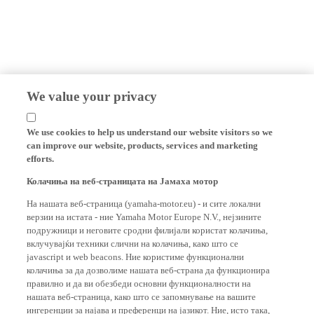
We value your privacy
We use cookies to help us understand our website visitors so we
can improve our website, products, services and marketing
efforts.
Колачиња на веб-страницата на Јамаха мотор
На нашата веб-страница (yamaha-motor.eu) - и сите локални
верзии на истата - ние Yamaha Motor Europe N.V., нејзините
подружници и неговите сродни филијали користат колачиња,
вклучувајќи техники слични на колачиња, како што се
javascript и web beacons. Ние користиме функционални
колачиња за да дозволиме нашата веб-страна да функционира
правилно и да ви обезбеди основни функционалности на
нашата веб-страница, како што се запомнување на вашите
ингеренции за најава и преференци на јазикот. Ние, исто така,