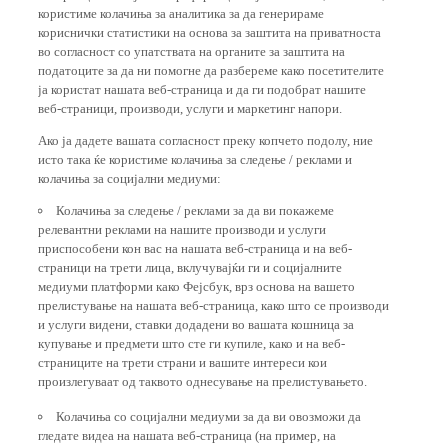
користиме колачиња за аналитика за да генерираме
кориснички статистики на основа за заштита на приватноста
во согласност со упатствата на органите за заштита на
податоците за да ни помогне да разбереме како посетителите
ја користат нашата веб-страница и да ги подобрат нашите
веб-страници, производи, услуги и маркетинг напори.
Ако ја дадете вашата согласност преку копчето подолу, ние
исто така ќе користиме колачиња за следење / реклами и
колачиња за социјални медиуми:
Колачиња за следење / реклами за да ви покажеме
релевантни реклами на нашите производи и услуги
приспособени кон вас на нашата веб-страница и на веб-
страници на трети лица, вклучувајќи ги и социјалните
медиуми платформи како Фејсбук, врз основа на вашето
прелистување на нашата веб-страница, како што се производи
и услуги видени, ставки додадени во вашата кошница за
купување и предмети што сте ги купиле, како и на веб-
страниците на трети страни и вашите интереси кои
произлегуваат од таквото однесување на прелистувањето.
Колачиња со социјални медиуми за да ви овозможи да
гледате видеа на нашата веб-страница (на пример, на
YouTube), а исто така да ви овозможат лесно споделување на