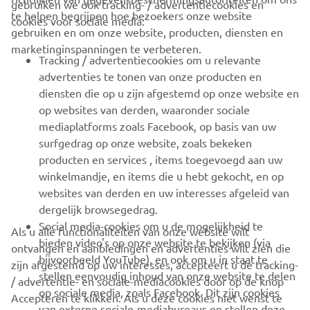
gebruiken we ook tracking- / advertentiecookies en
CORPORATE
te helpen begrijpen hoe bezoekers onze website
cookies voor sociale media:
gebruiken en om onze website, producten, diensten en
marketinginspanningen te verbeteren.
VOOR BEDRIJVEN
Tracking / advertentiecookies om u relevante
advertenties te tonen van onze producten en
MEER YAMAHA
diensten die op u zijn afgestemd op onze website en
op websites van derden, waaronder sociale
mediaplatforms zoals Facebook, op basis van uw
ONDERSTEUNING
surfgedrag op onze website, zoals bekeken
producten en services , items toegevoegd aan uw
winkelmandje, en items die u hebt gekocht, en op
NIEUWSBRIEF
websites van derden en uw interesses afgeleid van
Wees de eerste die meer te weten komt over de nieuwste deals,
dergelijk browsegedrag.
speciale evenementen, nieuwe producten en nog veel meer
Social media-cookies om u de mogelijkheid te
Als u alle functionaliteiten van onze website wilt
bieden video's op onze website te bekijken (via
ontvangen en aanbiedingen en advertenties wilt zien die
bijvoorbeeld YouTube), en ook om u in staat te
zijn afgestemd op uw interesses, accepteert u de tracking-
stellen eenvoudig inhoud van onze website te delen
/ advertentie- en sociale-mediacookies door op de knop
ABONNEREN
op sociale media, zoals Facebook. Dit zijn cookies
Accepteren te klikken. Als u deze cookies niet wenst te
van externe sociale-mediabureaus en stellen deze