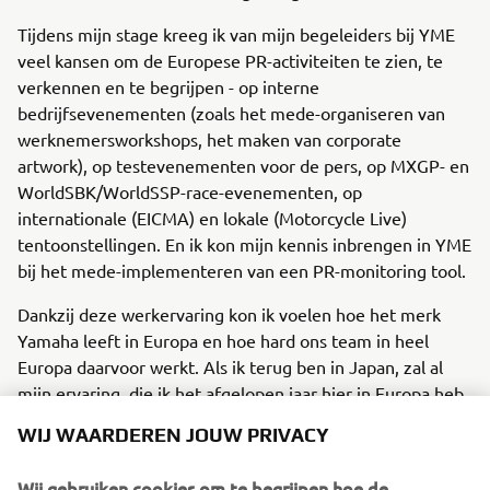
Tijdens mijn stage kreeg ik van mijn begeleiders bij YME
veel kansen om de Europese PR-activiteiten te zien, te
verkennen en te begrijpen - op interne
bedrijfsevenementen (zoals het mede-organiseren van
werknemersworkshops, het maken van corporate
artwork), op testevenementen voor de pers, op MXGP- en
WorldSBK/WorldSSP-race-evenementen, op
internationale (EICMA) en lokale (Motorcycle Live)
tentoonstellingen. En ik kon mijn kennis inbrengen in YME
bij het mede-implementeren van een PR-monitoring tool.
Dankzij deze werkervaring kon ik voelen hoe het merk
Yamaha leeft in Europa en hoe hard ons team in heel
Europa daarvoor werkt. Als ik terug ben in Japan, zal al
mijn ervaring, die ik het afgelopen jaar hier in Europa heb
opgedaan, me helpen bij het opzetten van een sterke PR-
WIJ WAARDEREN JOUW PRIVACY
structuur bij YMC. Mijn Europese Yamaha-teamleden aan
het werk te hebben gezien, heeft me aangemoedigd om
Wij gebruiken cookies om te begrijpen hoe de