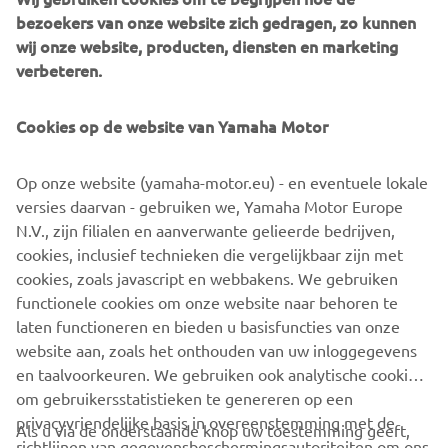
door te gaan.
bezoekers van onze website zich gedragen, zo kunnen
wij onze website, producten, diensten en marketing
verbeteren.
©Yamaha Motor Europe N.V. / Yamaha Motor Co., Ltd.
Cookies op de website van Yamaha Motor
De informatie en/of afbeeldingen op deze webpagina's
Op onze website (yamaha-motor.eu) - en eventuele lokale
mogen nooit worden gebruikt voor commerciële of niet-
versies daarvan - gebruiken we, Yamaha Motor Europe
commerciële doeleinden zonder de uitdrukkelijke
N.V., zijn filialen en aanverwante gelieerde bedrijven,
schriftelijke toestemming van Yamaha Motor Europe N.V.
cookies, inclusief technieken die vergelijkbaar zijn met
en/of Yamaha Motor Co., Ltd.
cookies, zoals javascript en webbakens. We gebruiken
Rijd altijd op een veilige manier en volg alle plaatselijke
functionele cookies om onze website naar behoren te
verkeersregels op.
laten functioneren en bieden u basisfuncties van onze
website aan, zoals het onthouden van uw inloggegevens
en taalvoorkeuren. We gebruiken ook analytische cookies
om gebruikersstatistieken te genereren op een
privacyvriendelijke basis in overeenstemming met de
Als u via de onderstaande knop uw toestemming geeft,
richtlijnen van gegevensbeschermingsautoriteiten om ons