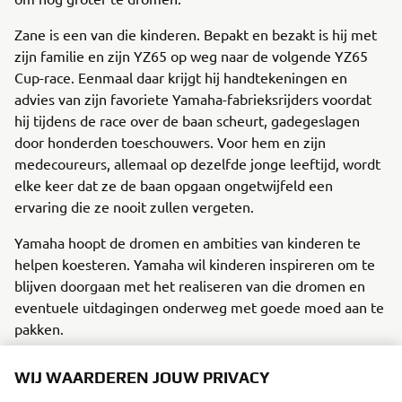
Zane is een van die kinderen. Bepakt en bezakt is hij met
zijn familie en zijn YZ65 op weg naar de volgende YZ65
Cup-race. Eenmaal daar krijgt hij handtekeningen en
advies van zijn favoriete Yamaha-fabrieksrijders voordat
hij tijdens de race over de baan scheurt, gadegeslagen
door honderden toeschouwers. Voor hem en zijn
medecoureurs, allemaal op dezelfde jonge leeftijd, wordt
elke keer dat ze de baan opgaan ongetwijfeld een
ervaring die ze nooit zullen vergeten.
Yamaha hoopt de dromen en ambities van kinderen te
helpen koesteren. Yamaha wil kinderen inspireren om te
blijven doorgaan met het realiseren van die dromen en
eventuele uitdagingen onderweg met goede moed aan te
pakken.
We delen dezelfde droom... Zo werken we eraan om de
WIJ WAARDEREN JOUW PRIVACY
ideeën van de toekomst voor Yamaha Blue te planten en