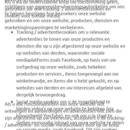
Als u via de onderstaande knop uw toestemming geeft,
richtlijnen van gegevensbeschermingsautoriteiten om ons
gebruiken we ook tracking- / advertentiecookies en
CORPORATE
te helpen begrijpen hoe bezoekers onze website
cookies voor sociale media:
gebruiken en om onze website, producten, diensten en
marketinginspanningen te verbeteren.
VOOR BEDRIJVEN
Tracking / advertentiecookies om u relevante
advertenties te tonen van onze producten en
MEER YAMAHA
diensten die op u zijn afgestemd op onze website en
op websites van derden, waaronder sociale
mediaplatforms zoals Facebook, op basis van uw
ONDERSTEUNING
surfgedrag op onze website, zoals bekeken
producten en services , items toegevoegd aan uw
winkelmandje, en items die u hebt gekocht, en op
NIEUWSBRIEF
websites van derden en uw interesses afgeleid van
Wees de eerste die meer te weten komt over de nieuwste deals,
dergelijk browsegedrag.
speciale evenementen, nieuwe producten en nog veel meer
Social media-cookies om u de mogelijkheid te
Als u alle functionaliteiten van onze website wilt
bieden video's op onze website te bekijken (via
ontvangen en aanbiedingen en advertenties wilt zien die
bijvoorbeeld YouTube), en ook om u in staat te
zijn afgestemd op uw interesses, accepteert u de tracking-
stellen eenvoudig inhoud van onze website te delen
/ advertentie- en sociale-mediacookies door op de knop
ABONNEREN
op sociale media, zoals Facebook. Dit zijn cookies