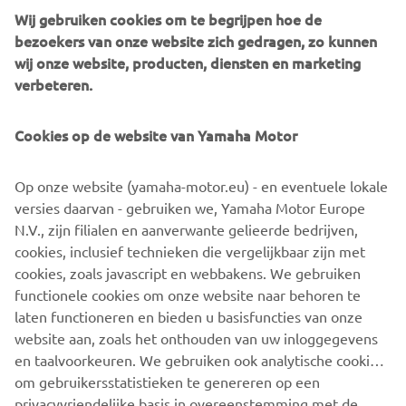
te laten groeien. *Gewicht van coureur mag maximaal 50
Wij gebruiken cookies om te begrijpen hoe de
kg zijn.
bezoekers van onze website zich gedragen, zo kunnen
wij onze website, producten, diensten en marketing
verbeteren.
©Yamaha Motor Europe N.V. / Yamaha Motor Co., Ltd.
Cookies op de website van Yamaha Motor
De informatie en/of afbeeldingen op deze webpagina's
Op onze website (yamaha-motor.eu) - en eventuele lokale
mogen nooit worden gebruikt voor commerciële of niet-
versies daarvan - gebruiken we, Yamaha Motor Europe
commerciële doeleinden zonder de uitdrukkelijke
N.V., zijn filialen en aanverwante gelieerde bedrijven,
schriftelijke toestemming van Yamaha Motor Europe N.V.
cookies, inclusief technieken die vergelijkbaar zijn met
en/of Yamaha Motor Co., Ltd.
cookies, zoals javascript en webbakens. We gebruiken
Rijd altijd op een veilige manier en volg alle plaatselijke
functionele cookies om onze website naar behoren te
verkeersregels op.
laten functioneren en bieden u basisfuncties van onze
website aan, zoals het onthouden van uw inloggegevens
en taalvoorkeuren. We gebruiken ook analytische cookies
om gebruikersstatistieken te genereren op een
privacyvriendelijke basis in overeenstemming met de