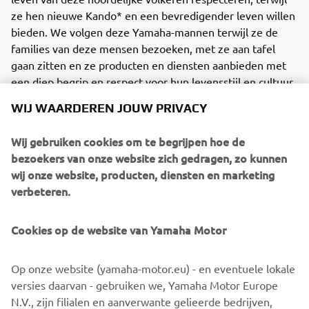
ze hen nieuwe Kando* en een bevredigender leven willen
bieden. We volgen deze Yamaha-mannen terwijl ze de
families van deze mensen bezoeken, met ze aan tafel
gaan zitten en ze producten en diensten aanbieden met
een diep begrip en respect voor hun levensstijl en cultuur.
*Kando is een Japans woord voor de gelijktijdige
WIJ WAARDEREN JOUW PRIVACY
gevoelens van diepe voldoening en intense opwinding die
we ervaren wanneer we iets van uitzonderlijke waarde
Wij gebruiken cookies om te begrijpen hoe de
tegenkomen.
bezoekers van onze website zich gedragen, zo kunnen
wij onze website, producten, diensten en marketing
verbeteren.
©Yamaha Motor Europe N.V. / Yamaha Motor Co., Ltd.
Cookies op de website van Yamaha Motor
De informatie en/of afbeeldingen op deze webpagina's
Op onze website (yamaha-motor.eu) - en eventuele lokale
mogen nooit worden gebruikt voor commerciële of niet-
versies daarvan - gebruiken we, Yamaha Motor Europe
commerciële doeleinden zonder de uitdrukkelijke
N.V., zijn filialen en aanverwante gelieerde bedrijven,
schriftelijke toestemming van Yamaha Motor Europe N.V.