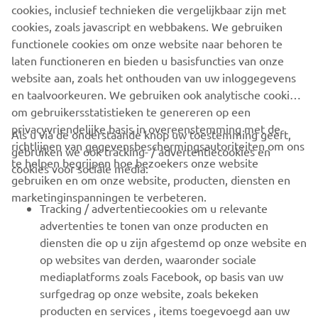
cookies, inclusief technieken die vergelijkbaar zijn met
en/of Yamaha Motor Co., Ltd.
cookies, zoals javascript en webbakens. We gebruiken
Rijd altijd op een veilige manier en volg alle plaatselijke
functionele cookies om onze website naar behoren te
verkeersregels op.
laten functioneren en bieden u basisfuncties van onze
website aan, zoals het onthouden van uw inloggegevens
en taalvoorkeuren. We gebruiken ook analytische cookies
om gebruikersstatistieken te genereren op een
privacyvriendelijke basis in overeenstemming met de
Als u via de onderstaande knop uw toestemming geeft,
richtlijnen van gegevensbeschermingsautoriteiten om ons
gebruiken we ook tracking- / advertentiecookies en
CORPORATE
te helpen begrijpen hoe bezoekers onze website
cookies voor sociale media:
gebruiken en om onze website, producten, diensten en
marketinginspanningen te verbeteren.
VOOR BEDRIJVEN
Tracking / advertentiecookies om u relevante
advertenties te tonen van onze producten en
MEER YAMAHA
diensten die op u zijn afgestemd op onze website en
op websites van derden, waaronder sociale
mediaplatforms zoals Facebook, op basis van uw
ONDERSTEUNING
surfgedrag op onze website, zoals bekeken
producten en services , items toegevoegd aan uw