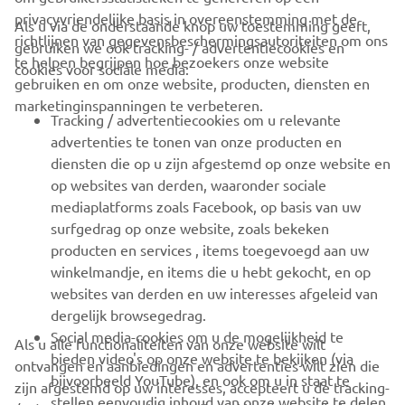
privacyvriendelijke basis in overeenstemming met de
Als u via de onderstaande knop uw toestemming geeft,
richtlijnen van gegevensbeschermingsautoriteiten om ons
gebruiken we ook tracking- / advertentiecookies en
CORPORATE
te helpen begrijpen hoe bezoekers onze website
cookies voor sociale media:
gebruiken en om onze website, producten, diensten en
marketinginspanningen te verbeteren.
VOOR BEDRIJVEN
Tracking / advertentiecookies om u relevante
advertenties te tonen van onze producten en
MEER YAMAHA
diensten die op u zijn afgestemd op onze website en
op websites van derden, waaronder sociale
mediaplatforms zoals Facebook, op basis van uw
ONDERSTEUNING
surfgedrag op onze website, zoals bekeken
producten en services , items toegevoegd aan uw
winkelmandje, en items die u hebt gekocht, en op
NIEUWSBRIEF
websites van derden en uw interesses afgeleid van
Wees de eerste die meer te weten komt over de nieuwste deals,
dergelijk browsegedrag.
speciale evenementen, nieuwe producten en nog veel meer
Social media-cookies om u de mogelijkheid te
Als u alle functionaliteiten van onze website wilt
bieden video's op onze website te bekijken (via
ontvangen en aanbiedingen en advertenties wilt zien die
bijvoorbeeld YouTube), en ook om u in staat te
zijn afgestemd op uw interesses, accepteert u de tracking-
stellen eenvoudig inhoud van onze website te delen