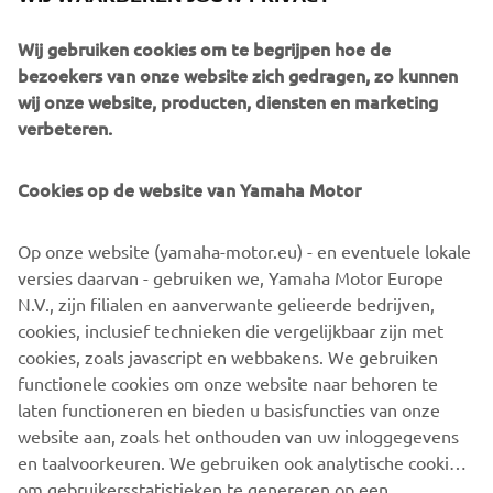
Wij gebruiken cookies om te begrijpen hoe de
1984 FJ1100
bezoekers van onze website zich gedragen, zo kunnen
wij onze website, producten, diensten en marketing
verbeteren.
©Yamaha Motor Europe N.V. / Yamaha Motor Co., Ltd.
Cookies op de website van Yamaha Motor
De informatie en/of afbeeldingen op deze webpagina's
Op onze website (yamaha-motor.eu) - en eventuele lokale
mogen nooit worden gebruikt voor commerciële of niet-
versies daarvan - gebruiken we, Yamaha Motor Europe
commerciële doeleinden zonder de uitdrukkelijke
N.V., zijn filialen en aanverwante gelieerde bedrijven,
schriftelijke toestemming van Yamaha Motor Europe N.V.
cookies, inclusief technieken die vergelijkbaar zijn met
en/of Yamaha Motor Co., Ltd.
cookies, zoals javascript en webbakens. We gebruiken
Rijd altijd op een veilige manier en volg alle plaatselijke
functionele cookies om onze website naar behoren te
verkeersregels op.
laten functioneren en bieden u basisfuncties van onze
website aan, zoals het onthouden van uw inloggegevens
en taalvoorkeuren. We gebruiken ook analytische cookies
om gebruikersstatistieken te genereren op een