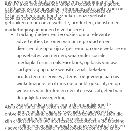
privacyvriendelijke basis in overeenstemming met de
Als u via de onderstaande knop uw toestemming geeft,
richtlijnen van gegevensbeschermingsautoriteiten om ons
gebruiken we ook tracking- / advertentiecookies en
CORPORATE
te helpen begrijpen hoe bezoekers onze website
cookies voor sociale media:
gebruiken en om onze website, producten, diensten en
marketinginspanningen te verbeteren.
VOOR BEDRIJVEN
Tracking / advertentiecookies om u relevante
advertenties te tonen van onze producten en
MEER YAMAHA
diensten die op u zijn afgestemd op onze website en
op websites van derden, waaronder sociale
mediaplatforms zoals Facebook, op basis van uw
ONDERSTEUNING
surfgedrag op onze website, zoals bekeken
producten en services , items toegevoegd aan uw
winkelmandje, en items die u hebt gekocht, en op
NIEUWSBRIEF
websites van derden en uw interesses afgeleid van
Wees de eerste die meer te weten komt over de nieuwste deals,
dergelijk browsegedrag.
speciale evenementen, nieuwe producten en nog veel meer
Social media-cookies om u de mogelijkheid te
Als u alle functionaliteiten van onze website wilt
bieden video's op onze website te bekijken (via
ontvangen en aanbiedingen en advertenties wilt zien die
bijvoorbeeld YouTube), en ook om u in staat te
zijn afgestemd op uw interesses, accepteert u de tracking-
stellen eenvoudig inhoud van onze website te delen
/ advertentie- en sociale-mediacookies door op de knop
ABONNEREN