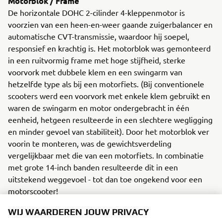
Motorblok / Frame
De horizontale DOHC 2-cilinder 4-kleppenmotor is
voorzien van een heen-en-weer gaande zuigerbalancer en
automatische CVT-transmissie, waardoor hij soepel,
responsief en krachtig is. Het motorblok was gemonteerd
in een ruitvormig frame met hoge stijfheid, sterke
voorvork met dubbele klem en een swingarm van
hetzelfde type als bij een motorfiets. (Bij conventionele
scooters werd een voorvork met enkele klem gebruikt en
waren de swingarm en motor ondergebracht in één
eenheid, hetgeen resulteerde in een slechtere wegligging
en minder gevoel van stabiliteit). Door het motorblok ver
voorin te monteren, was de gewichtsverdeling
vergelijkbaar met die van een motorfiets. In combinatie
met grote 14-inch banden resulteerde dit in een
uitstekend weggevoel - tot dan toe ongekend voor een
motorscooter!
WIJ WAARDEREN JOUW PRIVACY