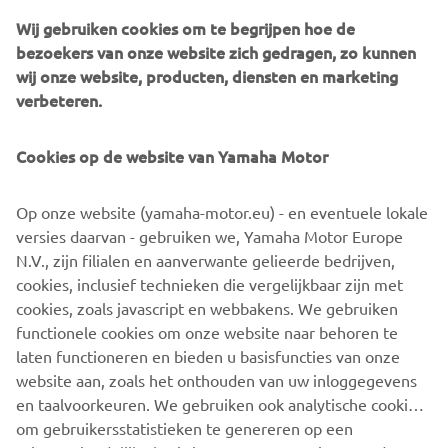
Wij gebruiken cookies om te begrijpen hoe de
2001 F225A
bezoekers van onze website zich gedragen, zo kunnen
wij onze website, producten, diensten en marketing
verbeteren.
©Yamaha Motor Europe N.V. / Yamaha Motor Co., Ltd.
Cookies op de website van Yamaha Motor
De informatie en/of afbeeldingen op deze webpagina's
Op onze website (yamaha-motor.eu) - en eventuele lokale
mogen nooit worden gebruikt voor commerciële of niet-
versies daarvan - gebruiken we, Yamaha Motor Europe
commerciële doeleinden zonder de uitdrukkelijke
N.V., zijn filialen en aanverwante gelieerde bedrijven,
schriftelijke toestemming van Yamaha Motor Europe N.V.
cookies, inclusief technieken die vergelijkbaar zijn met
en/of Yamaha Motor Co., Ltd.
cookies, zoals javascript en webbakens. We gebruiken
Rijd altijd op een veilige manier en volg alle plaatselijke
functionele cookies om onze website naar behoren te
verkeersregels op.
laten functioneren en bieden u basisfuncties van onze
website aan, zoals het onthouden van uw inloggegevens
en taalvoorkeuren. We gebruiken ook analytische cookies
om gebruikersstatistieken te genereren op een