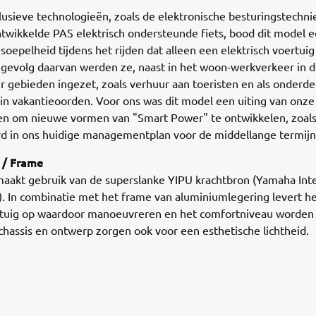
lusieve technologieën, zoals de elektronische besturingstechni
twikkelde PAS elektrisch ondersteunde fiets, bood dit model 
 soepelheid tijdens het rijden dat alleen een elektrisch voertuig
 gevolg daarvan werden ze, naast in het woon-werkverkeer in d
 gebieden ingezet, zoals verhuur aan toeristen en als onderde
n vakantieoorden. Voor ons was dit model een uiting van onze
en om nieuwe vormen van "Smart Power" te ontwikkelen, zoal
rd in ons huidige managementplan voor de middellange termijn
 / Frame
maakt gebruik van de superslanke YIPU krachtbron (Yamaha Int
. In combinatie met het frame van aluminiumlegering levert h
ertuig op waardoor manoeuvreren en het comfortniveau worden
chassis en ontwerp zorgen ook voor een esthetische lichtheid.