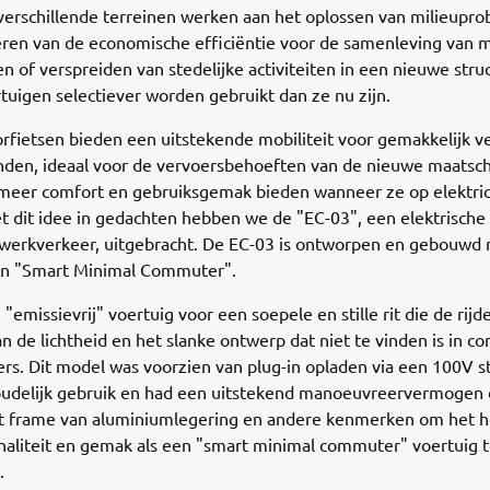
verschillende terreinen werken aan het oplossen van milieupr
eren van de economische efficiëntie voor de samenleving van 
n of verspreiden van stedelijke activiteiten in een nieuwe struc
tuigen selectiever worden gebruikt dan ze nu zijn.
rfietsen bieden een uitstekende mobiliteit voor gemakkelijk v
nden, ideaal voor de vervoersbehoeften van de nieuwe maatsch
 meer comfort en gebruiksgemak bieden wanneer ze op elektric
 dit idee in gedachten hebben we de "EC-03", een elektrische
werkverkeer, uitgebracht. De EC-03 is ontworpen en gebouwd 
en "Smart Minimal Commuter".
"emissievrij" voertuig voor een soepele en stille rit die de rijde
n de lichtheid en het slanke ontwerp dat niet te vinden is in c
ers. Dit model was voorzien van plug-in opladen via een 100V s
oudelijk gebruik en had een uitstekend manoeuvreervermogen 
ht frame van aluminiumlegering en andere kenmerken om het 
naliteit en gemak als een "smart minimal commuter" voertuig 
.