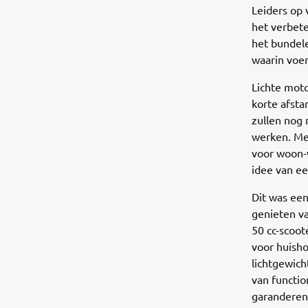
Leiders op 
het verbet
het bundele
waarin voer
Lichte moto
korte afsta
zullen nog
werken. Met
voor woon-
idee van e
Dit was een 
genieten va
50 cc-scoot
voor huish
lichtgewic
van functio
garanderen