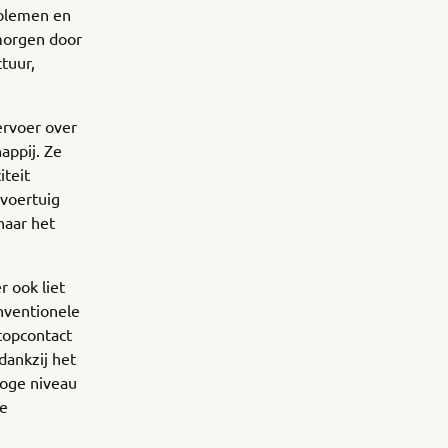
oblemen en
morgen door
tuur,
ervoer over
appij. Ze
iteit
 voertuig
naar het
r ook liet
onventionele
topcontact
dankzij het
hoge niveau
te