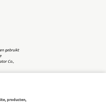
en gebruikt
e
tor Co.,
ite, producten,