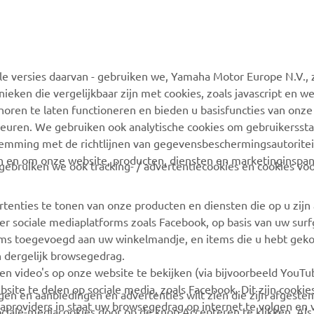
MEER YAMAHA
ONDERSTEUNING
 versies daarvan - gebruiken we, Yamaha Motor Europe N.V., zi
MyYamaha
Webshop-ondersteuning
nieken die vergelijkbaar zijn met cookies, zoals javascript en 
Yamaha Music
Onderdelencatalogus
oren te laten functioneren en bieden u basisfuncties van onze
euren. We gebruiken ook analytische cookies om gebruikersstat
Yamaha Racing
Boek een
stemming met de richtlijnen van gegevensbeschermingsautorite
onderhoudsbeurt
Yamaha Motor Global
n en om onze website, producten, diensten en marketinginspa
ebruiken we ook tracking- / advertentiecookies en cookies voo
Zoek een Yamaha-dealer
Mobiele apps
Beheer van
rtenties te tonen van onze producten en diensten die op u zij
Afvalbatterijen
r sociale mediaplatforms zoals Facebook, op basis van uw sur
tems toegevoegd aan uw winkelmandje, en items die u hebt geko
n dergelijk browsegedrag.
en video's op onze website te bekijken (via bijvoorbeeld YouT
bsite te delen op sociale media, zoals Facebook. Dit zijn cookie
angen en aanbiedingen en advertenties wilt zien die zijn afgest
aproviders in staat uw browsegedrag op internet te volgen en 
sociale-mediacookies door op de knop Accepteren te klikken. Als