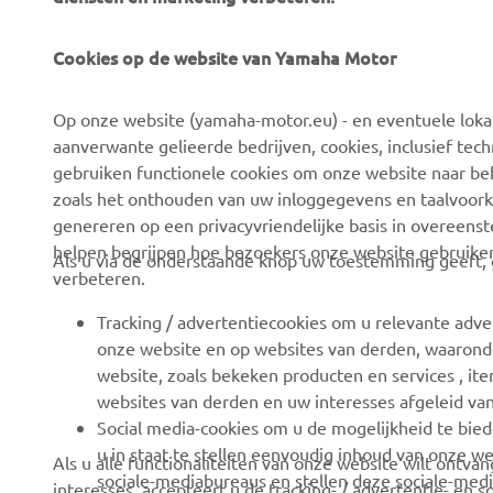
Cookies op de website van Yamaha Motor
CORPORATE
VOOR BEDRIJVEN
Op onze website (yamaha-motor.eu) - en eventuele lokale
Over ons
eBike systemen
aanverwante gelieerde bedrijven, cookies, inclusief tech
News
Autoriteiten
gebruiken functionele cookies om onze website naar beh
zoals het onthouden van uw inloggegevens en taalvoork
Evenementen
Golfbanen
genereren op een privacyvriendelijke basis in overeen
Press
Eerste hulpverleners
helpen begrijpen hoe bezoekers onze website gebruike
Als u via de onderstaande knop uw toestemming geeft, g
verbeteren.
Careers
Rijscholen
Dealer worden
Robotics
Tracking / advertentiecookies om u relevante adve
onze website en op websites van derden, waaronde
Mensenrechtenbeleid
Partnerschappen
website, zoals bekeken producten en services , i
Basisbeleid duurzaamheid
Technische informatie
websites van derden en uw interesses afgeleid va
voor onafhankelijke
Social media-cookies om u de mogelijkheid te bied
Klokkenluiderskanaal
dealers
u in staat te stellen eenvoudig inhoud van onze we
Als u alle functionaliteiten van onze website wilt ontv
sociale-mediabureaus en stellen deze sociale-medi
interesses, accepteert u de tracking- / advertentie- en 
Yamalube