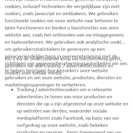
cookies, inclusief technieken die vergelijkbaar zijn met
en/of Yamaha Motor Co., Ltd.
cookies, zoals javascript en webbakens. We gebruiken
Rijd altijd op een veilige manier en volg alle plaatselijke
functionele cookies om onze website naar behoren te
verkeersregels op.
laten functioneren en bieden u basisfuncties van onze
website aan, zoals het onthouden van uw inloggegevens
en taalvoorkeuren. We gebruiken ook analytische cookies
om gebruikersstatistieken te genereren op een
privacyvriendelijke basis in overeenstemming met de
Als u via de onderstaande knop uw toestemming geeft,
richtlijnen van gegevensbeschermingsautoriteiten om ons
gebruiken we ook tracking- / advertentiecookies en
CORPORATE
te helpen begrijpen hoe bezoekers onze website
cookies voor sociale media:
gebruiken en om onze website, producten, diensten en
marketinginspanningen te verbeteren.
VOOR BEDRIJVEN
Tracking / advertentiecookies om u relevante
advertenties te tonen van onze producten en
MEER YAMAHA
diensten die op u zijn afgestemd op onze website en
op websites van derden, waaronder sociale
mediaplatforms zoals Facebook, op basis van uw
ONDERSTEUNING
surfgedrag op onze website, zoals bekeken
producten en services , items toegevoegd aan uw