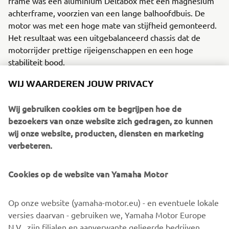
frame was een aluminium Deltabox met een magnesium
achterframe, voorzien van een lange balhoofdbuis. De
motor was met een hoge mate van stijfheid gemonteerd.
Het resultaat was een uitgebalanceerd chassis dat de
motorrijder prettige rijeigenschappen en een hoge
stabiliteit bood.
WIJ WAARDEREN JOUW PRIVACY
Wij gebruiken cookies om te begrijpen hoe de
2016 HELM MASTER®
bezoekers van onze website zich gedragen, zo kunnen
wij onze website, producten, diensten en marketing
verbeteren.
©Yamaha Motor Europe N.V. / Yamaha Motor Co., Ltd.
Cookies op de website van Yamaha Motor
De informatie en/of afbeeldingen op deze webpagina's
Op onze website (yamaha-motor.eu) - en eventuele lokale
mogen nooit worden gebruikt voor commerciële of niet-
versies daarvan - gebruiken we, Yamaha Motor Europe
commerciële doeleinden zonder de uitdrukkelijke
N.V., zijn filialen en aanverwante gelieerde bedrijven,
schriftelijke toestemming van Yamaha Motor Europe N.V.