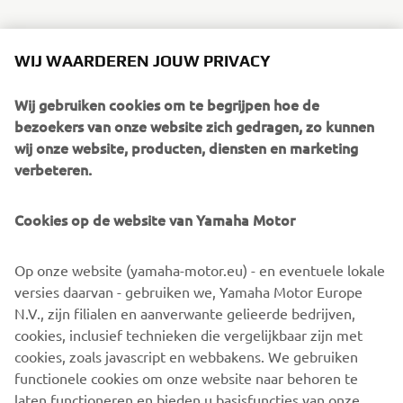
WIJ WAARDEREN JOUW PRIVACY
Wij gebruiken cookies om te begrijpen hoe de
2016 WOLVERINE-R
bezoekers van onze website zich gedragen, zo kunnen
wij onze website, producten, diensten en marketing
verbeteren.
©Yamaha Motor Europe N.V. / Yamaha Motor Co., Ltd.
Cookies op de website van Yamaha Motor
De informatie en/of afbeeldingen op deze webpagina's
Op onze website (yamaha-motor.eu) - en eventuele lokale
mogen nooit worden gebruikt voor commerciële of niet-
versies daarvan - gebruiken we, Yamaha Motor Europe
commerciële doeleinden zonder de uitdrukkelijke
N.V., zijn filialen en aanverwante gelieerde bedrijven,
schriftelijke toestemming van Yamaha Motor Europe N.V.
cookies, inclusief technieken die vergelijkbaar zijn met
en/of Yamaha Motor Co., Ltd.
cookies, zoals javascript en webbakens. We gebruiken
Rijd altijd op een veilige manier en volg alle plaatselijke
functionele cookies om onze website naar behoren te
verkeersregels op.
laten functioneren en bieden u basisfuncties van onze