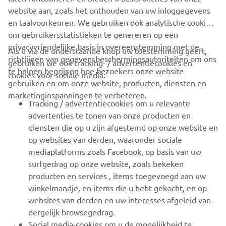
website aan, zoals het onthouden van uw inloggegevens
en taalvoorkeuren. We gebruiken ook analytische cookies
om gebruikersstatistieken te genereren op een
privacyvriendelijke basis in overeenstemming met de
Als u via de onderstaande knop uw toestemming geeft,
richtlijnen van gegevensbeschermingsautoriteiten om ons
gebruiken we ook tracking- / advertentiecookies en
CORPORATE
te helpen begrijpen hoe bezoekers onze website
cookies voor sociale media:
gebruiken en om onze website, producten, diensten en
marketinginspanningen te verbeteren.
VOOR BEDRIJVEN
Tracking / advertentiecookies om u relevante
advertenties te tonen van onze producten en
MEER YAMAHA
diensten die op u zijn afgestemd op onze website en
op websites van derden, waaronder sociale
mediaplatforms zoals Facebook, op basis van uw
ONDERSTEUNING
surfgedrag op onze website, zoals bekeken
producten en services , items toegevoegd aan uw
winkelmandje, en items die u hebt gekocht, en op
NIEUWSBRIEF
websites van derden en uw interesses afgeleid van
Wees de eerste die meer te weten komt over de nieuwste deals,
dergelijk browsegedrag.
speciale evenementen, nieuwe producten en nog veel meer
Social media-cookies om u de mogelijkheid te