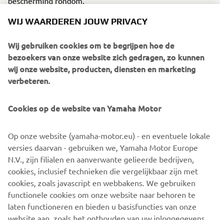
bescherming rondom.
WIJ WAARDEREN JOUW PRIVACY
Wij gebruiken cookies om te begrijpen hoe de
2017 F25G
bezoekers van onze website zich gedragen, zo kunnen
wij onze website, producten, diensten en marketing
verbeteren.
©Yamaha Motor Europe N.V. / Yamaha Motor Co., Ltd.
Cookies op de website van Yamaha Motor
De informatie en/of afbeeldingen op deze webpagina's
Op onze website (yamaha-motor.eu) - en eventuele lokale
mogen nooit worden gebruikt voor commerciële of niet-
versies daarvan - gebruiken we, Yamaha Motor Europe
commerciële doeleinden zonder de uitdrukkelijke
N.V., zijn filialen en aanverwante gelieerde bedrijven,
schriftelijke toestemming van Yamaha Motor Europe N.V.
cookies, inclusief technieken die vergelijkbaar zijn met
en/of Yamaha Motor Co., Ltd.
cookies, zoals javascript en webbakens. We gebruiken
Rijd altijd op een veilige manier en volg alle plaatselijke
functionele cookies om onze website naar behoren te
verkeersregels op.
laten functioneren en bieden u basisfuncties van onze
website aan, zoals het onthouden van uw inloggegevens