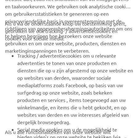
en taalvoorkeuren. We gebruiken ook analytische cookies
om gebruikersstatistieken te genereren op een
privacyvriendelijke basis in overeenstemming met de
Als u via de onderstaande knop uw toestemming geeft,
richtlijnen van gegevensbeschermingsautoriteiten om ons
gebruiken we ook tracking- / advertentiecookies en
CORPORATE
te helpen begrijpen hoe bezoekers onze website
cookies voor sociale media:
gebruiken en om onze website, producten, diensten en
marketinginspanningen te verbeteren.
VOOR BEDRIJVEN
Tracking / advertentiecookies om u relevante
advertenties te tonen van onze producten en
MEER YAMAHA
diensten die op u zijn afgestemd op onze website en
op websites van derden, waaronder sociale
mediaplatforms zoals Facebook, op basis van uw
ONDERSTEUNING
surfgedrag op onze website, zoals bekeken
producten en services , items toegevoegd aan uw
winkelmandje, en items die u hebt gekocht, en op
NIEUWSBRIEF
websites van derden en uw interesses afgeleid van
Wees de eerste die meer te weten komt over de nieuwste deals,
dergelijk browsegedrag.
speciale evenementen, nieuwe producten en nog veel meer
Social media-cookies om u de mogelijkheid te
Als u alle functionaliteiten van onze website wilt
bieden video's op onze website te bekijken (via