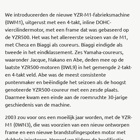
We introduceerden de nieuwe YZR-M1-fabrieksmachine
(0WM1), uitgerust met een 4-takt, inline DOHC-
viercilindermotor, met een frame dat was gebaseerd op
de YZR500. Het was het allereerste seizoen van de M1,
met Checa en Biaggi als coureurs. Biaggi eindigde als
tweede in het eindklassement. Zes Yamaha-coureurs,
waaronder Jacque, Nakano en Abe, deden mee op de
laatste YZR500-motoren (0WL9) in het gemengde 2-takt-
en 4-takt veld. Abe was de meest consistente
puntenmaker en beëindigde het seizoen als de hoogst
genoteerde YZR500-coureur met een zesde plaats.
Daarmee kwam een einde aan de roemruchte 30-jarige
geschiedenis van de machine.
2003 zou voor ons een moeilijk jaar worden, met de YZR-
M1 (0WN3), die was voorzien van een nieuw ontworpen
frame en een nieuwe brandstofingespoten motor met
dubbele injectoren. Hoewel we tijdens de kwalificatie