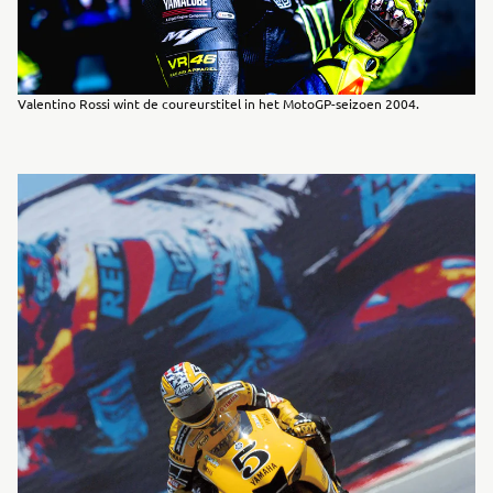
Valentino Rossi wint de coureurstitel in het MotoGP-seizoen 2004.