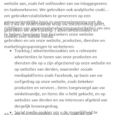
behaald.
website aan, zoals het onthouden van uw inloggegevens
en taalvoorkeuren. We gebruiken ook analytische cookies
Na een weinig succesvolle campagne in 2007 heroverden
om gebruikersstatistieken te genereren op een
we de titel in 2008 dankzij David Philippaerts. In totaal
privacyvriendelijke basis in overeenstemming met de
Als u via de onderstaande knop uw toestemming geeft,
behaalden we in het eerste decennium van de 21e eeuw
richtlijnen van gegevensbeschermingsautoriteiten om ons
gebruiken we ook tracking- / advertentiecookies en
acht coureurstitels en zes
te helpen begrijpen hoe bezoekers onze website
cookies voor sociale media:
constructeurskampioenschappen in de koningsklasse van
gebruiken en om onze website, producten, diensten en
de motorcross.
marketinginspanningen te verbeteren.
Tracking / advertentiecookies om u relevante
advertenties te tonen van onze producten en
diensten die op u zijn afgestemd op onze website en
op websites van derden, waaronder sociale
mediaplatforms zoals Facebook, op basis van uw
surfgedrag op onze website, zoals bekeken
producten en services , items toegevoegd aan uw
winkelmandje, en items die u hebt gekocht, en op
websites van derden en uw interesses afgeleid van
dergelijk browsegedrag.
Social media-cookies om u de mogelijkheid te
Als u alle functionaliteiten van onze website wilt