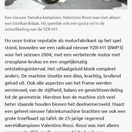
Een nieuwe Yamaha-kampioen. Valentino Rossi was niet alleen
een titelkandidaat. Hij speelde ook een grote rol in de
ontwikkeling van de YZR-M1.
Nu onze trotse reputatie als motorfabrikant op het spel
stond, bouwden we een radicaal nieuwe YZR-M1 (0WP3)
voor het seizoen 2004, met een verbeterde motor met
crossplane-krukas en een ongelijkmatig
ontstekingsinterval. Het uitlaatgeluid klonk compleet
anders. De machine stootte een diep, krachtig, brullend
geluid uit. Ook alle aspecten van het frame werden
vernieuwd, van de stijfheid, balans en gewichtsverdeling
tot de geometrie. Hierdoor kon de machine zich veel
beter staande houden binnen het deelnemersveld. Naast
een geheel nieuwe fabrieksmachine brachten we ook een
grote troefkaart op tafel: de 25-jarige regerend
wereldkampioen Valentino Rossi. Rossi was niet alleen
een ongelooflijk snelle coureur, hij had ook een