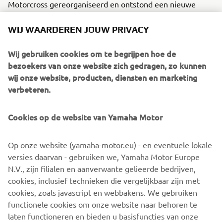
Motorcross gereorganiseerd en ontstond een nieuwe
koningsklasse: de MXGP (in 2004 omgedoopt tot de MX1).
In de MXGP mochten zowel 250 cc 2-takt machines als
WIJ WAARDEREN JOUW PRIVACY
450 cc 4-takt machines deelnemen. In de 125 cc-klasse
(MX2 vanaf 2004) streden 250 cc 4-takt motoren met 125
Wij gebruiken cookies om te begrijpen hoe de
cc 2-takt machines en in de nieuwe 650 cc-klasse (MX3
bezoekers van onze website zich gedragen, zo kunnen
vanaf 2004) streden 650 cc 4-takt moteren en 500 cc 2-
wij onze website, producten, diensten en marketing
takt motoren tegen elkaar.
verbeteren.
Ondanks de veranderingen behielden we onze
Cookies op de website van Yamaha Motor
superioriteit met Everts. Dit was gebaseerd op gedegen
teamwerk. Op de YZ450FM, ontwikkeld om te voldoen
aan de MXGP-regels, won Everts alle negen races. Bij de
Op onze website (yamaha-motor.eu) - en eventuele lokale
vierde wedstrijd sleepte hij de derde coureurstitel voor
versies daarvan - gebruiken we, Yamaha Motor Europe
zichzelf en voor ons in de wacht, plus de constructeurstitel
N.V., zijn filialen en aanverwante gelieerde bedrijven,
in deze koningsklasse. Hij bleef maar doorgaan en won
cookies, inclusief technieken die vergelijkbaar zijn met
ook de titels van 2004, 2005 en 2006. Na het seizoen van
cookies, zoals javascript en webbakens. We gebruiken
2006 stopte de Belg met racen, toen hij het ongekende
functionele cookies om onze website naar behoren te
aantal van 10 wereldtitels en 101 Grand Prix-zeges had
laten functioneren en bieden u basisfuncties van onze