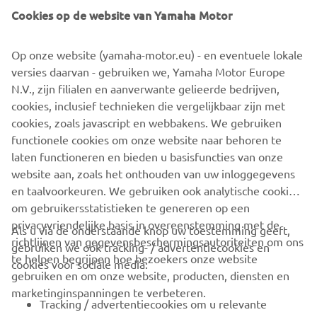
Cookies op de website van Yamaha Motor
Op onze website (yamaha-motor.eu) - en eventuele lokale
versies daarvan - gebruiken we, Yamaha Motor Europe
N.V., zijn filialen en aanverwante gelieerde bedrijven,
cookies, inclusief technieken die vergelijkbaar zijn met
cookies, zoals javascript en webbakens. We gebruiken
Maatschappelijk verantwoord ondernemen bevorderen
functionele cookies om onze website naar behoren te
Ontdek meer
laten functioneren en bieden u basisfuncties van onze
website aan, zoals het onthouden van uw inloggegevens
en taalvoorkeuren. We gebruiken ook analytische cookies
om gebruikersstatistieken te genereren op een
privacyvriendelijke basis in overeenstemming met de
Als u via de onderstaande knop uw toestemming geeft,
richtlijnen van gegevensbeschermingsautoriteiten om ons
gebruiken we ook tracking- / advertentiecookies en
CORPORATE
te helpen begrijpen hoe bezoekers onze website
cookies voor sociale media:
gebruiken en om onze website, producten, diensten en
marketinginspanningen te verbeteren.
VOOR BEDRIJVEN
Tracking / advertentiecookies om u relevante