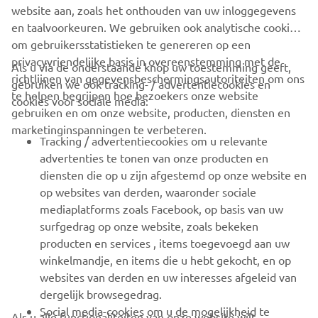
website aan, zoals het onthouden van uw inloggegevens
en taalvoorkeuren. We gebruiken ook analytische cookies
om gebruikersstatistieken te genereren op een
privacyvriendelijke basis in overeenstemming met de
Als u via de onderstaande knop uw toestemming geeft,
richtlijnen van gegevensbeschermingsautoriteiten om ons
gebruiken we ook tracking- / advertentiecookies en
CORPORATE
te helpen begrijpen hoe bezoekers onze website
cookies voor sociale media:
gebruiken en om onze website, producten, diensten en
marketinginspanningen te verbeteren.
VOOR BEDRIJVEN
Tracking / advertentiecookies om u relevante
advertenties te tonen van onze producten en
MEER YAMAHA
diensten die op u zijn afgestemd op onze website en
op websites van derden, waaronder sociale
mediaplatforms zoals Facebook, op basis van uw
ONDERSTEUNING
surfgedrag op onze website, zoals bekeken
producten en services , items toegevoegd aan uw
winkelmandje, en items die u hebt gekocht, en op
NIEUWSBRIEF
websites van derden en uw interesses afgeleid van
Wees de eerste die meer te weten komt over de nieuwste deals,
dergelijk browsegedrag.
speciale evenementen, nieuwe producten en nog veel meer
Social media-cookies om u de mogelijkheid te
Als u alle functionaliteiten van onze website wilt