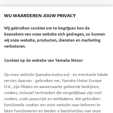
WIJ WAARDEREN JOUW PRIVACY
1
/
14
Wij gebruiken cookies om te begrijpen hoe de
bezoekers van onze website zich gedragen, zo kunnen
wij onze website, producten, diensten en marketing
VERDER LEZEN
verbeteren.
Cookies op de website van Yamaha Motor
Op onze website (yamaha-motor.eu) - en eventuele lokale
versies daarvan - gebruiken we, Yamaha Motor Europe
N.V., zijn filialen en aanverwante gelieerde bedrijven,
cookies, inclusief technieken die vergelijkbaar zijn met
cookies, zoals javascript en webbakens. We gebruiken
Maatschappelijk verantwoord ondernemen bevorderen
functionele cookies om onze website naar behoren te
Ontdek meer
laten functioneren en bieden u basisfuncties van onze