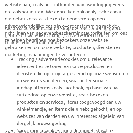
website aan, zoals het onthouden van uw inloggegevens
en taalvoorkeuren. We gebruiken ook analytische cookies
om gebruikersstatistieken te genereren op een
privacyvriendelijke basis in overeenstemming met de
Als u via de onderstaande knop uw toestemming geeft,
richtlijnen van gegevensbeschermingsautoriteiten om ons
gebruiken we ook tracking- / advertentiecookies en
CORPORATE
te helpen begrijpen hoe bezoekers onze website
cookies voor sociale media:
gebruiken en om onze website, producten, diensten en
marketinginspanningen te verbeteren.
VOOR BEDRIJVEN
Tracking / advertentiecookies om u relevante
advertenties te tonen van onze producten en
MEER YAMAHA
diensten die op u zijn afgestemd op onze website en
op websites van derden, waaronder sociale
mediaplatforms zoals Facebook, op basis van uw
ONDERSTEUNING
surfgedrag op onze website, zoals bekeken
producten en services , items toegevoegd aan uw
winkelmandje, en items die u hebt gekocht, en op
NIEUWSBRIEF
websites van derden en uw interesses afgeleid van
Wees de eerste die meer te weten komt over de nieuwste deals,
dergelijk browsegedrag.
speciale evenementen, nieuwe producten en nog veel meer
Social media-cookies om u de mogelijkheid te
Als u alle functionaliteiten van onze website wilt