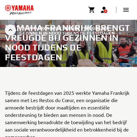
YAMAHA FRANKRIJK BRENGT
YAMAHA FRANKRIJK BRENGT VREUGDE BIJ
GEZINNEN IN NOOD TIJDENS DE FEESTDAGEN
VREUGDE BIJ GEZINNEN IN
NOOD TIJDENS DE
FEESTDAGEN
Tijdens de feestdagen van 2025 werkte Yamaha Frankrijk
samen met Les Restos du Cœur, een organisatie die
armoede bestrijdt door maaltijden en essentiële
ondersteuning te bieden aan mensen in nood. De
samenwerking benadrukte de toewijding van het bedrijf
aan sociale verantwoordelijkheid en betrokkenheid bij de
gemeenschap.