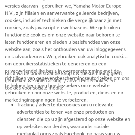
versies daarvan - gebruiken we, Yamaha Motor Europe
N.V., zijn filialen en aanverwante gelieerde bedrijven,
cookies, inclusief technieken die vergelijkbaar zijn met
cookies, zoals javascript en webbakens. We gebruiken
Duurzame praktijken stimuleren
functionele cookies om onze website naar behoren te
Ontdek meer
laten functioneren en bieden u basisfuncties van onze
website aan, zoals het onthouden van uw inloggegevens
en taalvoorkeuren. We gebruiken ook analytische cookies
om gebruikersstatistieken te genereren op een
privacyvriendelijke basis in overeenstemming met de
Als u via de onderstaande knop uw toestemming geeft,
richtlijnen van gegevensbeschermingsautoriteiten om ons
gebruiken we ook tracking- / advertentiecookies en
CORPORATE
te helpen begrijpen hoe bezoekers onze website
cookies voor sociale media:
gebruiken en om onze website, producten, diensten en
marketinginspanningen te verbeteren.
VOOR BEDRIJVEN
Tracking / advertentiecookies om u relevante
advertenties te tonen van onze producten en
MEER YAMAHA
diensten die op u zijn afgestemd op onze website en
op websites van derden, waaronder sociale
mediaplatforms zoals Facebook, op basis van uw
ONDERSTEUNING