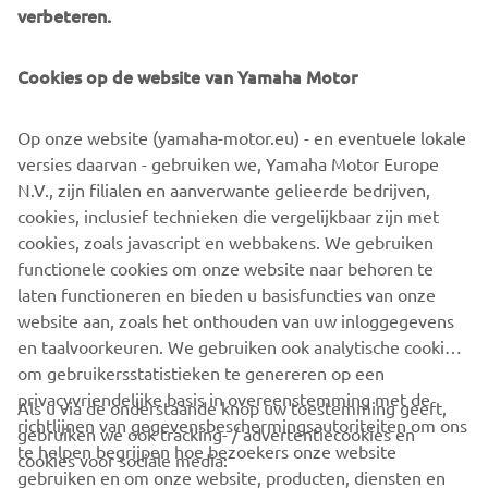
Cookies op de website van Yamaha Motor
Op onze website (yamaha-motor.eu) - en eventuele lokale
versies daarvan - gebruiken we, Yamaha Motor Europe
N.V., zijn filialen en aanverwante gelieerde bedrijven,
Energie- en materiaalefficiëntie stimuleren
cookies, inclusief technieken die vergelijkbaar zijn met
cookies, zoals javascript en webbakens. We gebruiken
Ontdek meer
functionele cookies om onze website naar behoren te
laten functioneren en bieden u basisfuncties van onze
website aan, zoals het onthouden van uw inloggegevens
en taalvoorkeuren. We gebruiken ook analytische cookies
om gebruikersstatistieken te genereren op een
privacyvriendelijke basis in overeenstemming met de
Als u via de onderstaande knop uw toestemming geeft,
CORPORATE
richtlijnen van gegevensbeschermingsautoriteiten om ons
gebruiken we ook tracking- / advertentiecookies en
te helpen begrijpen hoe bezoekers onze website
cookies voor sociale media:
VOOR BEDRIJVEN
gebruiken en om onze website, producten, diensten en
marketinginspanningen te verbeteren.