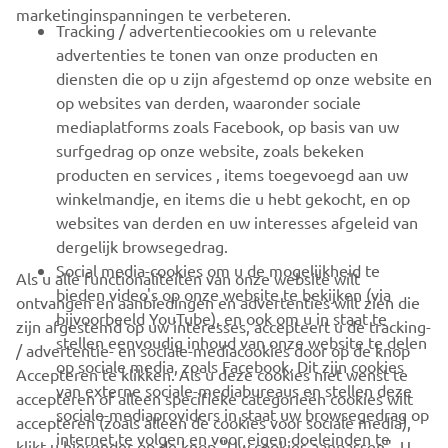
Tracking / advertentiecookies om u relevante
MEER YAMAHA
advertenties te tonen van onze producten en
diensten die op u zijn afgestemd op onze website en
op websites van derden, waaronder sociale
ONDERSTEUNING
mediaplatforms zoals Facebook, op basis van uw
surfgedrag op onze website, zoals bekeken
producten en services , items toegevoegd aan uw
NIEUWSBRIEF
winkelmandje, en items die u hebt gekocht, en op
Wees de eerste die meer te weten komt over de nieuwste deals,
websites van derden en uw interesses afgeleid van
speciale evenementen, nieuwe producten en nog veel meer
dergelijk browsegedrag.
Social media-cookies om u de mogelijkheid te
Als u alle functionaliteiten van onze website wilt
bieden video's op onze website te bekijken (via
ontvangen en aanbiedingen en advertenties wilt zien die
bijvoorbeeld YouTube), en ook om u in staat te
zijn afgestemd op uw interesses, accepteert u de tracking-
ABONNEREN
stellen eenvoudig inhoud van onze website te delen
/ advertentie- en sociale-mediacookies door op de knop
op sociale media, zoals Facebook. Dit zijn cookies
Accepteren te klikken. Als u deze cookies niet wenst te
van externe sociale-mediabureaus en stellen deze
Lees ons privacybeleid om te leren hoe we uw persoonlijke
accepteren of alleen specifieke categorieën cookies wilt
gegevens verwerken:
Privacyverklaring
sociale-mediaproviders in staat uw browsegedrag op
accepteren (zoals alleen de cookies voor sociale media),
internet te volgen en voor eigen doeleinden te
klikt u hieronder op de knop "Uw cookies aanpassen". U
gebruiken.
Netherlands (Dutch)
kunt ook uw instellingen op elk gewenst moment wijzigen