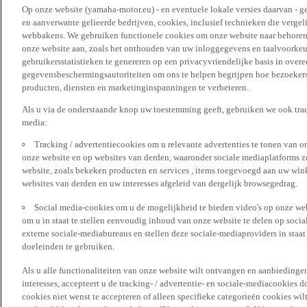
Op onze website (yamaha-motor.eu) - en eventuele lokale versies daarvan - g
en aanverwante gelieerde bedrijven, cookies, inclusief technieken die vergeli
webbakens. We gebruiken functionele cookies om onze website naar behoren t
onze website aan, zoals het onthouden van uw inloggegevens en taalvoorke
gebruikersstatistieken te genereren op een privacyvriendelijke basis in over
gegevensbeschermingsautoriteiten om ons te helpen begrijpen hoe bezoekers
producten, diensten en marketinginspanningen te verbeteren.
Als u via de onderstaande knop uw toestemming geeft, gebruiken we ook trac
media:
Tracking / advertentiecookies om u relevante advertenties te tonen van o
onze website en op websites van derden, waaronder sociale mediaplatforms z
website, zoals bekeken producten en services , items toegevoegd aan uw win
websites van derden en uw interesses afgeleid van dergelijk browsegedrag.
Social media-cookies om u de mogelijkheid te bieden video's op onze web
om u in staat te stellen eenvoudig inhoud van onze website te delen op socia
externe sociale-mediabureaus en stellen deze sociale-mediaproviders in staa
doeleinden te gebruiken.
Als u alle functionaliteiten van onze website wilt ontvangen en aanbiedingen
interesses, accepteert u de tracking- / advertentie- en sociale-mediacookies 
cookies niet wenst te accepteren of alleen specifieke categorieën cookies wil