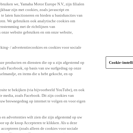
ebruiken we, Yamaha Motor Europe N.V., zijn filialen
jkbaar zijn met cookies, zoals javascript en
e laten functioneren en bieden u basisfuncties van
uren. We gebruiken ook analytische cookies om
eenstemming met de richtlijnen van
 onze website gebruiken en om onze website,
king- / advertentiecookies en cookies voor sociale
nze producten en diensten die op u zijn afgestemd op
Cookie-instel
oals Facebook, op basis van uw surfgedrag op onze
kelmandje, en items die u hebt gekocht, en op
site te bekijken (via bijvoorbeeld YouTube), en ook
le media, zoals Facebook. Dit zijn cookies van
t uw browsegedrag op internet te volgen en voor eigen
 en advertenties wilt zien die zijn afgestemd op uw
door op de knop Accepteren te klikken. Als u deze
t accepteren (zoals alleen de cookies voor sociale