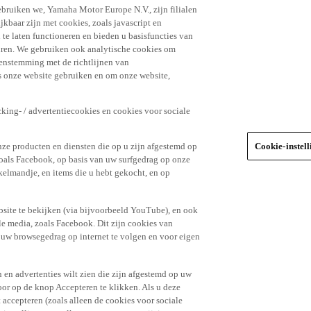
ebruiken we, Yamaha Motor Europe N.V., zijn filialen
jkbaar zijn met cookies, zoals javascript en
e laten functioneren en bieden u basisfuncties van
uren. We gebruiken ook analytische cookies om
eenstemming met de richtlijnen van
 onze website gebruiken en om onze website,
king- / advertentiecookies en cookies voor sociale
nze producten en diensten die op u zijn afgestemd op
Cookie-instel
oals Facebook, op basis van uw surfgedrag op onze
kelmandje, en items die u hebt gekocht, en op
site te bekijken (via bijvoorbeeld YouTube), en ook
le media, zoals Facebook. Dit zijn cookies van
t uw browsegedrag op internet te volgen en voor eigen
 en advertenties wilt zien die zijn afgestemd op uw
door op de knop Accepteren te klikken. Als u deze
t accepteren (zoals alleen de cookies voor sociale