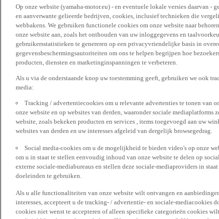
Op onze website (yamaha-motor.eu) - en eventuele lokale versies daarvan - g
en aanverwante gelieerde bedrijven, cookies, inclusief technieken die vergeli
webbakens. We gebruiken functionele cookies om onze website naar behoren t
onze website aan, zoals het onthouden van uw inloggegevens en taalvoorke
gebruikersstatistieken te genereren op een privacyvriendelijke basis in over
gegevensbeschermingsautoriteiten om ons te helpen begrijpen hoe bezoekers
producten, diensten en marketinginspanningen te verbeteren.
Als u via de onderstaande knop uw toestemming geeft, gebruiken we ook trac
media:
Tracking / advertentiecookies om u relevante advertenties te tonen van o
onze website en op websites van derden, waaronder sociale mediaplatforms z
website, zoals bekeken producten en services , items toegevoegd aan uw win
websites van derden en uw interesses afgeleid van dergelijk browsegedrag.
Social media-cookies om u de mogelijkheid te bieden video's op onze web
om u in staat te stellen eenvoudig inhoud van onze website te delen op socia
externe sociale-mediabureaus en stellen deze sociale-mediaproviders in staa
doeleinden te gebruiken.
Als u alle functionaliteiten van onze website wilt ontvangen en aanbiedingen
interesses, accepteert u de tracking- / advertentie- en sociale-mediacookies 
cookies niet wenst te accepteren of alleen specifieke categorieën cookies wil