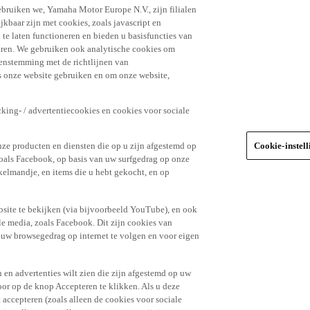
ebruiken we, Yamaha Motor Europe N.V., zijn filialen
jkbaar zijn met cookies, zoals javascript en
e laten functioneren en bieden u basisfuncties van
uren. We gebruiken ook analytische cookies om
eenstemming met de richtlijnen van
 onze website gebruiken en om onze website,
king- / advertentiecookies en cookies voor sociale
nze producten en diensten die op u zijn afgestemd op
Cookie-instel
oals Facebook, op basis van uw surfgedrag op onze
kelmandje, en items die u hebt gekocht, en op
site te bekijken (via bijvoorbeeld YouTube), en ook
le media, zoals Facebook. Dit zijn cookies van
t uw browsegedrag op internet te volgen en voor eigen
 en advertenties wilt zien die zijn afgestemd op uw
door op de knop Accepteren te klikken. Als u deze
t accepteren (zoals alleen de cookies voor sociale