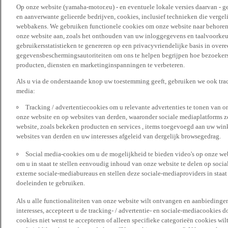
Op onze website (yamaha-motor.eu) - en eventuele lokale versies daarvan - g
en aanverwante gelieerde bedrijven, cookies, inclusief technieken die vergeli
webbakens. We gebruiken functionele cookies om onze website naar behoren t
onze website aan, zoals het onthouden van uw inloggegevens en taalvoorke
gebruikersstatistieken te genereren op een privacyvriendelijke basis in over
gegevensbeschermingsautoriteiten om ons te helpen begrijpen hoe bezoekers
producten, diensten en marketinginspanningen te verbeteren.
Als u via de onderstaande knop uw toestemming geeft, gebruiken we ook trac
media:
Tracking / advertentiecookies om u relevante advertenties te tonen van o
onze website en op websites van derden, waaronder sociale mediaplatforms z
website, zoals bekeken producten en services , items toegevoegd aan uw win
websites van derden en uw interesses afgeleid van dergelijk browsegedrag.
Social media-cookies om u de mogelijkheid te bieden video's op onze web
om u in staat te stellen eenvoudig inhoud van onze website te delen op socia
externe sociale-mediabureaus en stellen deze sociale-mediaproviders in staa
doeleinden te gebruiken.
Als u alle functionaliteiten van onze website wilt ontvangen en aanbiedingen
interesses, accepteert u de tracking- / advertentie- en sociale-mediacookies 
cookies niet wenst te accepteren of alleen specifieke categorieën cookies wil