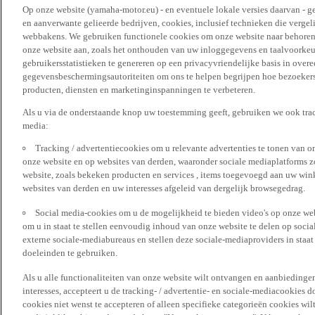
Op onze website (yamaha-motor.eu) - en eventuele lokale versies daarvan - g
en aanverwante gelieerde bedrijven, cookies, inclusief technieken die vergeli
webbakens. We gebruiken functionele cookies om onze website naar behoren t
onze website aan, zoals het onthouden van uw inloggegevens en taalvoorke
gebruikersstatistieken te genereren op een privacyvriendelijke basis in over
gegevensbeschermingsautoriteiten om ons te helpen begrijpen hoe bezoekers
producten, diensten en marketinginspanningen te verbeteren.
Als u via de onderstaande knop uw toestemming geeft, gebruiken we ook trac
media:
Tracking / advertentiecookies om u relevante advertenties te tonen van o
onze website en op websites van derden, waaronder sociale mediaplatforms z
website, zoals bekeken producten en services , items toegevoegd aan uw win
websites van derden en uw interesses afgeleid van dergelijk browsegedrag.
Social media-cookies om u de mogelijkheid te bieden video's op onze web
om u in staat te stellen eenvoudig inhoud van onze website te delen op socia
externe sociale-mediabureaus en stellen deze sociale-mediaproviders in staa
doeleinden te gebruiken.
Als u alle functionaliteiten van onze website wilt ontvangen en aanbiedingen
interesses, accepteert u de tracking- / advertentie- en sociale-mediacookies 
cookies niet wenst te accepteren of alleen specifieke categorieën cookies wil