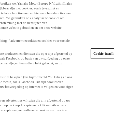
ebruiken we, Yamaha Motor Europe N.V., zijn filialen
jkbaar zijn met cookies, zoals javascript en
e laten functioneren en bieden u basisfuncties van
uren. We gebruiken ook analytische cookies om
eenstemming met de richtlijnen van
 onze website gebruiken en om onze website,
king- / advertentiecookies en cookies voor sociale
nze producten en diensten die op u zijn afgestemd op
Cookie-instel
oals Facebook, op basis van uw surfgedrag op onze
kelmandje, en items die u hebt gekocht, en op
site te bekijken (via bijvoorbeeld YouTube), en ook
le media, zoals Facebook. Dit zijn cookies van
t uw browsegedrag op internet te volgen en voor eigen
 en advertenties wilt zien die zijn afgestemd op uw
door op de knop Accepteren te klikken. Als u deze
t accepteren (zoals alleen de cookies voor sociale