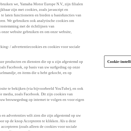
ebruiken we, Yamaha Motor Europe N.V., zijn filialen
jkbaar zijn met cookies, zoals javascript en
e laten functioneren en bieden u basisfuncties van
uren. We gebruiken ook analytische cookies om
eenstemming met de richtlijnen van
 onze website gebruiken en om onze website,
king- / advertentiecookies en cookies voor sociale
nze producten en diensten die op u zijn afgestemd op
Cookie-instel
oals Facebook, op basis van uw surfgedrag op onze
kelmandje, en items die u hebt gekocht, en op
site te bekijken (via bijvoorbeeld YouTube), en ook
le media, zoals Facebook. Dit zijn cookies van
t uw browsegedrag op internet te volgen en voor eigen
 en advertenties wilt zien die zijn afgestemd op uw
door op de knop Accepteren te klikken. Als u deze
t accepteren (zoals alleen de cookies voor sociale