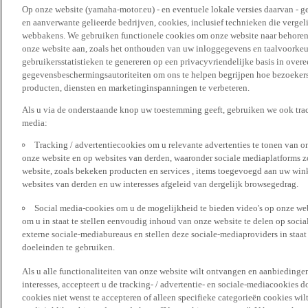
Op onze website (yamaha-motor.eu) - en eventuele lokale versies daarvan - g
en aanverwante gelieerde bedrijven, cookies, inclusief technieken die vergeli
webbakens. We gebruiken functionele cookies om onze website naar behoren t
onze website aan, zoals het onthouden van uw inloggegevens en taalvoorke
gebruikersstatistieken te genereren op een privacyvriendelijke basis in over
gegevensbeschermingsautoriteiten om ons te helpen begrijpen hoe bezoekers
producten, diensten en marketinginspanningen te verbeteren.
Als u via de onderstaande knop uw toestemming geeft, gebruiken we ook trac
media:
Tracking / advertentiecookies om u relevante advertenties te tonen van o
onze website en op websites van derden, waaronder sociale mediaplatforms z
website, zoals bekeken producten en services , items toegevoegd aan uw win
websites van derden en uw interesses afgeleid van dergelijk browsegedrag.
Social media-cookies om u de mogelijkheid te bieden video's op onze web
om u in staat te stellen eenvoudig inhoud van onze website te delen op socia
externe sociale-mediabureaus en stellen deze sociale-mediaproviders in staa
doeleinden te gebruiken.
Als u alle functionaliteiten van onze website wilt ontvangen en aanbiedingen
interesses, accepteert u de tracking- / advertentie- en sociale-mediacookies 
cookies niet wenst te accepteren of alleen specifieke categorieën cookies wil